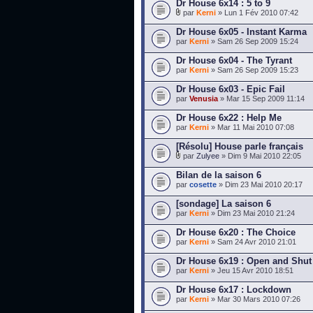
Dr House 6x14 : 5 to 9
par
Kerni
» Lun 1 Fév 2010 07:42
Dr House 6x05 - Instant Karma
par
Kerni
» Sam 26 Sep 2009 15:24
Dr House 6x04 - The Tyrant
par
Kerni
» Sam 26 Sep 2009 15:23
Dr House 6x03 - Epic Fail
par
Venusia
» Mar 15 Sep 2009 11:14
Dr House 6x22 : Help Me
par
Kerni
» Mar 11 Mai 2010 07:08
[Résolu] House parle français
par
Zulyee
» Dim 9 Mai 2010 22:05
Bilan de la saison 6
par
cosette
» Dim 23 Mai 2010 20:17
[sondage] La saison 6
par
Kerni
» Dim 23 Mai 2010 21:24
Dr House 6x20 : The Choice
par
Kerni
» Sam 24 Avr 2010 21:01
Dr House 6x19 : Open and Shut
par
Kerni
» Jeu 15 Avr 2010 18:51
Dr House 6x17 : Lockdown
par
Kerni
» Mar 30 Mars 2010 07:26