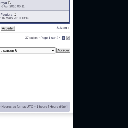
r
reyd
 6 Avr 2010 00:11
r
Feodora
 16 Mars 2010 13:46
Suivant
37 sujets •
Page
1
sur
2
•
1
2
• Heures au format UTC + 1 heure [ Heure d’été ]