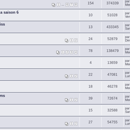
pa
154
374339
...
Mer
1
6
7
8
a saison 6
pa
10
51028
Ven
iss
pa
13
433345
Sam
pa
24
52879
Dim
1
2
pa
78
138479
Mer
1
2
3
4
pa
4
13659
Mer
pa
22
47081
Lun
1
2
pa
18
46278
Mer
wns
pa
39
72674
Mer
1
2
pa
15
32588
Sam
pa
27
54755
Lun
1
2