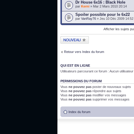
Dr House 6x16 : Black Hole
par
Kerni
» Mar 2 Mars 2010 20:14
Spoiler possible pour le 6x22
par
VanRay76
» Jeu 10 Déc 2009 14:52
Afficher les sujets p
Publier un nouveau
sujet
Retour vers Index du forum
QUI EST EN LIGNE
Utilisateurs parcourant ce forum : Aucun utilisateur i
PERMISSIONS DU FORUM
Vous
ne pouvez pas
poster de nouveaux sujets
Vous
ne pouvez pas
répondre aux sujets
Vous
ne pouvez pas
modifier vos messages
Vous
ne pouvez pas
supprimer vos messages
Index du forum