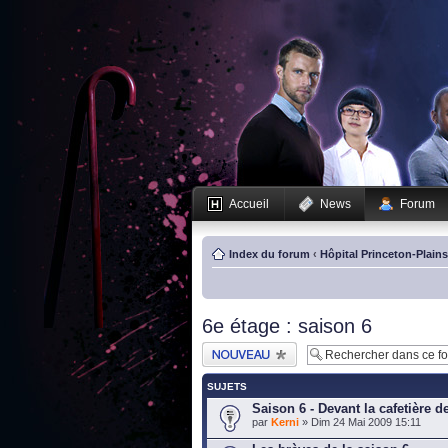
Accueil
News
Forum
Index du forum
‹
Hôpital Princeton-Plain
6e étage : saison 6
Publier un nouveau
sujet
SUJETS
Saison 6 - Devant la cafetière 
par
Kerni
» Dim 24 Mai 2009 15:11