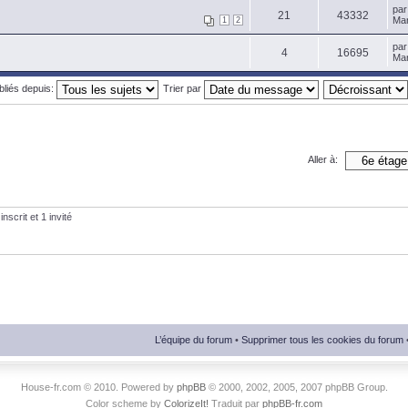
pa
21
43332
Mar
1
2
pa
4
16695
Mar
ubliés depuis:
Trier par
Aller à:
nscrit et 1 invité
L’équipe du forum
•
Supprimer tous les cookies du forum
House-fr.com © 2010. Powered by
phpBB
© 2000, 2002, 2005, 2007 phpBB Group.
Color scheme by
ColorizeIt!
Traduit par
phpBB-fr.com