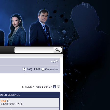
Chat
FAQ
Connexion
37 sujets •
Page
1
sur
2
•
1
2
RNIER MESSAGE
r
Odd
 6 Sep 2010 13:54