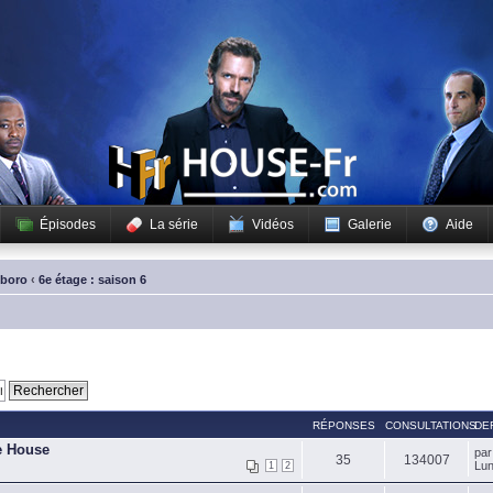
Épisodes
La série
Vidéos
Galerie
Aide
sboro
‹
6e étage : saison 6
RÉPONSES
CONSULTATIONS
DE
de House
pa
35
134007
Lun
1
2