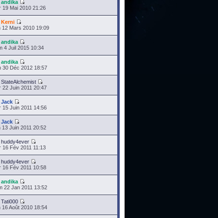
r
andika
 19 Mai 2010 21:26
r
Kerni
 12 Mars 2010 19:09
r
andika
 4 Juil 2015 10:34
r
andika
 30 Déc 2012 18:57
r
StateAlchemist
 22 Juin 2011 20:47
r
Jack
 15 Juin 2011 14:56
r
Jack
 13 Juin 2011 20:52
r
huddy4ever
 16 Fév 2011 11:13
r
huddy4ever
 16 Fév 2011 10:58
r
andika
 22 Jan 2011 13:52
r
Tati000
 16 Août 2010 18:54