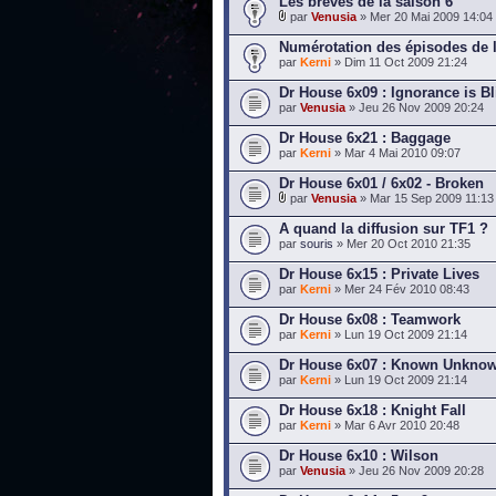
Les brèves de la saison 6
par
Venusia
» Mer 20 Mai 2009 14:04
Numérotation des épisodes de l
par
Kerni
» Dim 11 Oct 2009 21:24
Dr House 6x09 : Ignorance is Bl
par
Venusia
» Jeu 26 Nov 2009 20:24
Dr House 6x21 : Baggage
par
Kerni
» Mar 4 Mai 2010 09:07
Dr House 6x01 / 6x02 - Broken
par
Venusia
» Mar 15 Sep 2009 11:13
A quand la diffusion sur TF1 ?
par
souris
» Mer 20 Oct 2010 21:35
Dr House 6x15 : Private Lives
par
Kerni
» Mer 24 Fév 2010 08:43
Dr House 6x08 : Teamwork
par
Kerni
» Lun 19 Oct 2009 21:14
Dr House 6x07 : Known Unkno
par
Kerni
» Lun 19 Oct 2009 21:14
Dr House 6x18 : Knight Fall
par
Kerni
» Mar 6 Avr 2010 20:48
Dr House 6x10 : Wilson
par
Venusia
» Jeu 26 Nov 2009 20:28