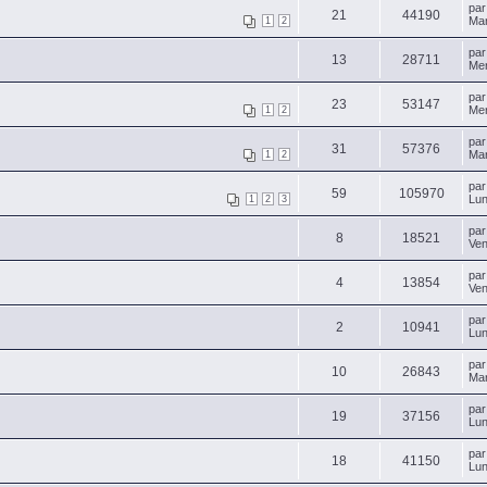
pa
21
44190
Mar
1
2
pa
13
28711
Mer
pa
23
53147
Mer
1
2
pa
31
57376
Mar
1
2
pa
59
105970
Lun
1
2
3
pa
8
18521
Ven
pa
4
13854
Ven
pa
2
10941
Lun
pa
10
26843
Mar
pa
19
37156
Lun
pa
18
41150
Lun