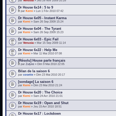
par
Venusia
» Jeu 26 Nov 2009 20:28
Dr House 6x14 : 5 to 9
par
Kerni
» Lun 1 Fév 2010 07:42
Dr House 6x05 - Instant Karma
par
Kerni
» Sam 26 Sep 2009 15:24
Dr House 6x04 - The Tyrant
par
Kerni
» Sam 26 Sep 2009 15:23
Dr House 6x03 - Epic Fail
par
Venusia
» Mar 15 Sep 2009 11:14
Dr House 6x22 : Help Me
par
Kerni
» Mar 11 Mai 2010 07:08
[Résolu] House parle français
par
Zulyee
» Dim 9 Mai 2010 22:05
Bilan de la saison 6
par
cosette
» Dim 23 Mai 2010 20:17
[sondage] La saison 6
par
Kerni
» Dim 23 Mai 2010 21:24
Dr House 6x20 : The Choice
par
Kerni
» Sam 24 Avr 2010 21:01
Dr House 6x19 : Open and Shut
par
Kerni
» Jeu 15 Avr 2010 18:51
Dr House 6x17 : Lockdown