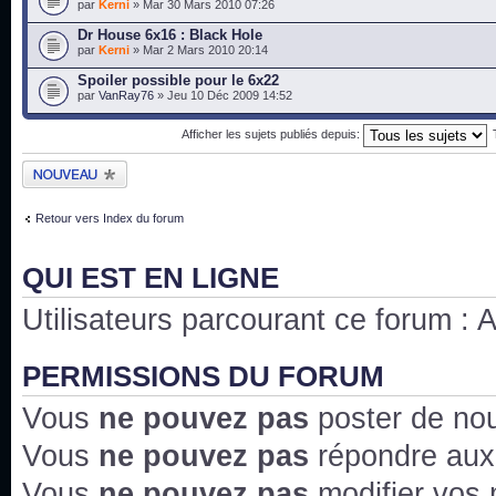
par
Kerni
» Mar 30 Mars 2010 07:26
Dr House 6x16 : Black Hole
par
Kerni
» Mar 2 Mars 2010 20:14
Spoiler possible pour le 6x22
par
VanRay76
» Jeu 10 Déc 2009 14:52
Afficher les sujets publiés depuis:
Publier un nouveau
sujet
Retour vers Index du forum
QUI EST EN LIGNE
Utilisateurs parcourant ce forum : Au
PERMISSIONS DU FORUM
Vous
ne pouvez pas
poster de no
Vous
ne pouvez pas
répondre aux
Vous
ne pouvez pas
modifier vos