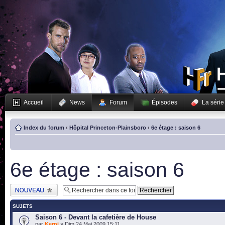
Accueil
News
Forum
Épisodes
La série
Index du forum
‹
Hôpital Princeton-Plainsboro
‹
6e étage : saison 6
6e étage : saison 6
Publier un nouveau
sujet
SUJETS
Saison 6 - Devant la cafetière de House
par
Kerni
» Dim 24 Mai 2009 15:11