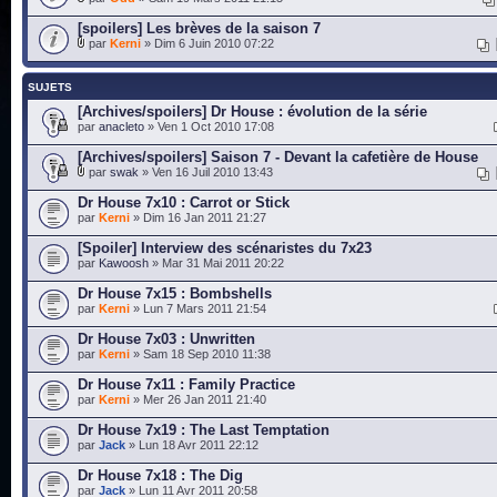
[spoilers] Les brèves de la saison 7
par
Kerni
» Dim 6 Juin 2010 07:22
SUJETS
[Archives/spoilers] Dr House : évolution de la série
par
anacleto
» Ven 1 Oct 2010 17:08
[Archives/spoilers] Saison 7 - Devant la cafetière de House
par
swak
» Ven 16 Juil 2010 13:43
Dr House 7x10 : Carrot or Stick
par
Kerni
» Dim 16 Jan 2011 21:27
[Spoiler] Interview des scénaristes du 7x23
par
Kawoosh
» Mar 31 Mai 2011 20:22
Dr House 7x15 : Bombshells
par
Kerni
» Lun 7 Mars 2011 21:54
Dr House 7x03 : Unwritten
par
Kerni
» Sam 18 Sep 2010 11:38
Dr House 7x11 : Family Practice
par
Kerni
» Mer 26 Jan 2011 21:40
Dr House 7x19 : The Last Temptation
par
Jack
» Lun 18 Avr 2011 22:12
Dr House 7x18 : The Dig
par
Jack
» Lun 11 Avr 2011 20:58