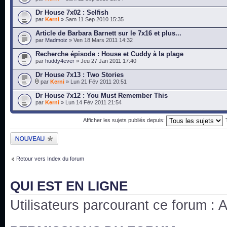
Dr House 7x02 : Selfish
par
Kerni
» Sam 11 Sep 2010 15:35
Article de Barbara Barnett sur le 7x16 et plus...
par
Madmoiz
» Ven 18 Mars 2011 14:32
Recherche épisode : House et Cuddy à la plage
par
huddy4ever
» Jeu 27 Jan 2011 17:40
Dr House 7x13 : Two Stories
par
Kerni
» Lun 21 Fév 2011 20:51
Dr House 7x12 : You Must Remember This
par
Kerni
» Lun 14 Fév 2011 21:54
Afficher les sujets publiés depuis:
Publier un nouveau
sujet
Retour vers Index du forum
QUI EST EN LIGNE
Utilisateurs parcourant ce forum : Au