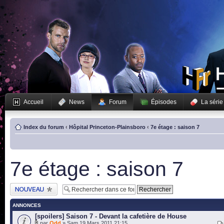
Accueil
News
Forum
Épisodes
La série
Index du forum
‹
Hôpital Princeton-Plainsboro
‹
7e étage : saison 7
7e étage : saison 7
Publier un nouveau
sujet
ANNONCES
[spoilers] Saison 7 - Devant la cafetière de House
par
Odd
» Sam 19 Mars 2011 21:15