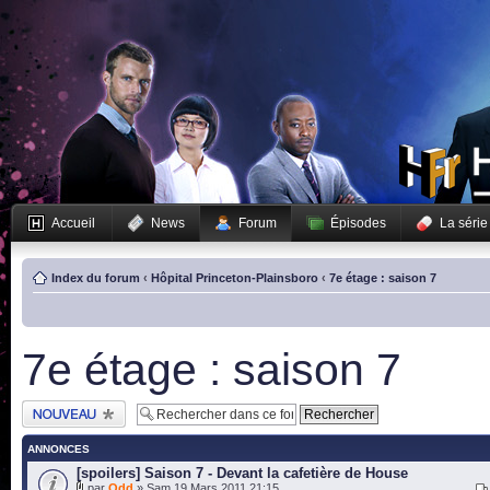
Accueil
News
Forum
Épisodes
La série
Index du forum
‹
Hôpital Princeton-Plainsboro
‹
7e étage : saison 7
7e étage : saison 7
Publier un nouveau
sujet
ANNONCES
[spoilers] Saison 7 - Devant la cafetière de House
par
Odd
» Sam 19 Mars 2011 21:15