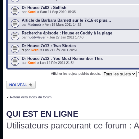
Dr House 7x02 : Selfish
par
Kerni
» Sam 11 Sep 2010 15:35
Article de Barbara Barnett sur le 7x16 et plus...
par
Madmoiz
» Ven 18 Mars 2011 14:32
Recherche épisode : House et Cuddy à la plage
par
huddy4ever
» Jeu 27 Jan 2011 17:40
Dr House 7x13 : Two Stories
par
Kerni
» Lun 21 Fév 2011 20:51
Dr House 7x12 : You Must Remember This
par
Kerni
» Lun 14 Fév 2011 21:54
Afficher les sujets publiés depuis:
Publier un nouveau
sujet
Retour vers Index du forum
QUI EST EN LIGNE
Utilisateurs parcourant ce forum : Au