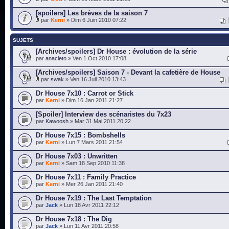
[spoilers] Les brèves de la saison 7
par
Kerni
» Dim 6 Juin 2010 07:22
SUJETS
[Archives/spoilers] Dr House : évolution de la série
par
anacleto
» Ven 1 Oct 2010 17:08
[Archives/spoilers] Saison 7 - Devant la cafetière de House
par
swak
» Ven 16 Juil 2010 13:43
Dr House 7x10 : Carrot or Stick
par
Kerni
» Dim 16 Jan 2011 21:27
[Spoiler] Interview des scénaristes du 7x23
par
Kawoosh
» Mar 31 Mai 2011 20:22
Dr House 7x15 : Bombshells
par
Kerni
» Lun 7 Mars 2011 21:54
Dr House 7x03 : Unwritten
par
Kerni
» Sam 18 Sep 2010 11:38
Dr House 7x11 : Family Practice
par
Kerni
» Mer 26 Jan 2011 21:40
Dr House 7x19 : The Last Temptation
par
Jack
» Lun 18 Avr 2011 22:12
Dr House 7x18 : The Dig
par
Jack
» Lun 11 Avr 2011 20:58