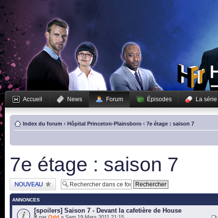
Accueil
News
Forum
Épisodes
La série
Index du forum
‹
Hôpital Princeton-Plainsboro
‹
7e étage : saison 7
7e étage : saison 7
Publier un nouveau
sujet
ANNONCES
[spoilers] Saison 7 - Devant la cafetière de House
par
Odd
» Sam 19 Mars 2011 21:15