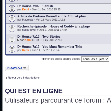
Dr House 7x02 : Selfish
par
Kerni
» Sam 11 Sep 2010 15:35
Article de Barbara Barnett sur le 7x16 et plus...
par
Madmoiz
» Ven 18 Mars 2011 14:32
Recherche épisode : House et Cuddy à la plage
par
huddy4ever
» Jeu 27 Jan 2011 17:40
Dr House 7x13 : Two Stories
par
Kerni
» Lun 21 Fév 2011 20:51
Dr House 7x12 : You Must Remember This
par
Kerni
» Lun 14 Fév 2011 21:54
Afficher les sujets publiés depuis:
Publier un nouveau
sujet
Retour vers Index du forum
QUI EST EN LIGNE
Utilisateurs parcourant ce forum : Au