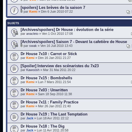
[spoilers] Les brèves de la saison 7
par
Kerni
» Dim 6 Juin 2010 07:22
SUJETS
[Archives/spoilers] Dr House : évolution de la série
par
anacleto
» Ven 1 Oct 2010 17:08
[Archives/spoilers] Saison 7 - Devant la cafetière de House
par
swak
» Ven 16 Juil 2010 13:43
Dr House 7x10 : Carrot or Stick
par
Kerni
» Dim 16 Jan 2011 21:27
[Spoiler] Interview des scénaristes du 7x23
par
Kawoosh
» Mar 31 Mai 2011 20:22
Dr House 7x15 : Bombshells
par
Kerni
» Lun 7 Mars 2011 21:54
Dr House 7x03 : Unwritten
par
Kerni
» Sam 18 Sep 2010 11:38
Dr House 7x11 : Family Practice
par
Kerni
» Mer 26 Jan 2011 21:40
Dr House 7x19 : The Last Temptation
par
Jack
» Lun 18 Avr 2011 22:12
Dr House 7x18 : The Dig
par
Jack
» Lun 11 Avr 2011 20:58