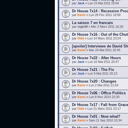
par
Jack
» Lun 23 Mai 2011 19:04
Dr House 7x14 : Recession Pro
par
Kerni
» Lun 28 Fév 2011 19:58
La saison 7 en francais
par
regis68
» Mer 2 Mars 2011 16:28
Dr House 7x16 : Out of the Chut
par
Odd
» Lun 14 Mars 2011 23:24
[spoiler] Interviews de David Sh
par
Kerni
» Mar 24 Mai 2011 20:45
Dr House 7x22 : After Hours
par
Jack
» Lun 16 Mai 2011 20:47
Dr House 7x21 : The Fix
par
Jack
» Lun 9 Mai 2011 20:13
Dr House 7x20 : Changes
par
Kerni
» Lun 2 Mai 2011 21:54
Dr House 7x06 : Office Politics
par
Kerni
» Lun 8 Nov 2010 22:30
Dr House 7x17 : Fall from Grac
par
Odd
» Lun 21 Mars 2011 23:17
Dr House 7x01 : Now what?
par
Kerni
» Sam 11 Sep 2010 15:34