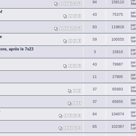
pa
94
158110
Mer
1
2
3
4
5
of
pa
43
75375
Mer
1
2
3
pa
83
119816
Lun
1
2
3
4
5
e
pa
59
100555
Sam
1
2
3
ore, après le 7x23
pa
3
15810
Lun
pa
43
79987
Ven
1
2
3
pa
11
27805
Ven
pa
37
65993
Mar
1
2
pa
37
65655
Ven
1
2
e
pa
64
104074
Sam
1
2
3
4
pa
65
102367
Lun
1
2
3
4