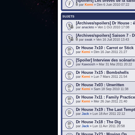
[spoilers] Les brèves de la sais
par
Kerni
» Dim 6 Juin 2010 07:22
SUJETS
[Archives/spoilers] Dr House : é
par
anacleto
» Ven 1 Oct 2010 17:08
[Archives/spoilers] Saison 7 - D
par
swak
» Ven 16 Juil 2010 13:43
Dr House 7x10 : Carrot or Stick
par
Kerni
» Dim 16 Jan 2011 21:27
[Spoiler] Interview des scénari
par
Kawoosh
» Mar 31 Mai 2011 20:22
Dr House 7x15 : Bombshells
par
Kerni
» Lun 7 Mars 2011 21:54
Dr House 7x03 : Unwritten
par
Kerni
» Sam 18 Sep 2010 11:38
Dr House 7x11 : Family Practice
par
Kerni
» Mer 26 Jan 2011 21:40
Dr House 7x19 : The Last Tempt
par
Jack
» Lun 18 Avr 2011 22:12
Dr House 7x18 : The Dig
par
Jack
» Lun 11 Avr 2011 20:58
Dr House 7x23 : Moving On