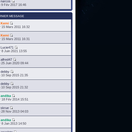
r
narcos
 9 Fév 2017 16:46
RNIER MESSAGE
r
Kerni
 15 Mars 2011 16:32
r
Kerni
 15 Mars 2011 16:31
r
Lucie471
 8 Juin 2021 13:55
r
alfred47
 25 Juin 2020 09:44
r
debby
 10 Sep 2015 21:35
r
debby
 10 Sep 2015 21:32
r
andika
 18 Fév 2014 15:51
r
skrue
 28 Nov 2013 04:03
r
andika
 8 Jan 2013 14:50