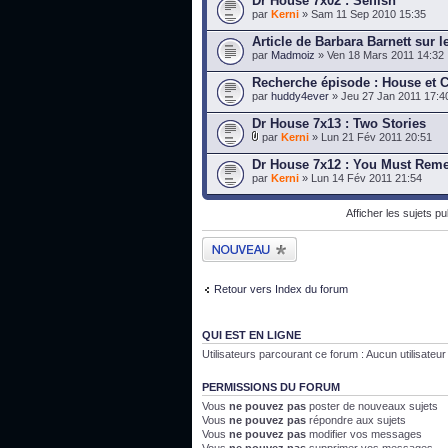
Dr House 7x02 : Selfish
par
Kerni
» Sam 11 Sep 2010 15:35
Article de Barbara Barnett sur le
par
Madmoiz
» Ven 18 Mars 2011 14:32
Recherche épisode : House et C
par
huddy4ever
» Jeu 27 Jan 2011 17:4
Dr House 7x13 : Two Stories
par
Kerni
» Lun 21 Fév 2011 20:51
Dr House 7x12 : You Must Rem
par
Kerni
» Lun 14 Fév 2011 21:54
Afficher les sujets p
Publier un nouveau
sujet
Retour vers Index du forum
QUI EST EN LIGNE
Utilisateurs parcourant ce forum : Aucun utilisateur i
PERMISSIONS DU FORUM
Vous
ne pouvez pas
poster de nouveaux sujets
Vous
ne pouvez pas
répondre aux sujets
Vous
ne pouvez pas
modifier vos messages