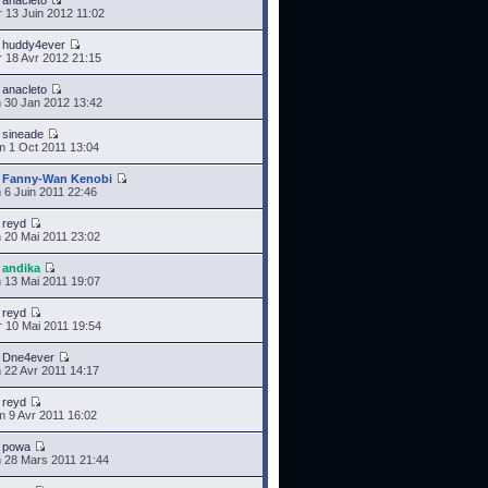
r
anacleto
 13 Juin 2012 11:02
r
huddy4ever
 18 Avr 2012 21:15
r
anacleto
 30 Jan 2012 13:42
r
sineade
 1 Oct 2011 13:04
r
Fanny-Wan Kenobi
 6 Juin 2011 22:46
r
reyd
 20 Mai 2011 23:02
r
andika
 13 Mai 2011 19:07
r
reyd
 10 Mai 2011 19:54
r
Dne4ever
 22 Avr 2011 14:17
r
reyd
 9 Avr 2011 16:02
r
powa
 28 Mars 2011 21:44