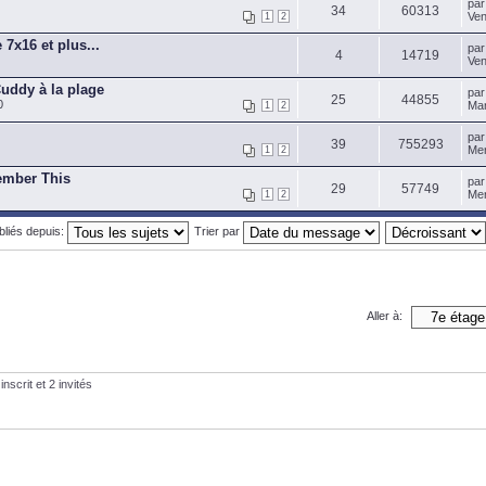
pa
34
60313
Ven
1
2
 7x16 et plus...
pa
4
14719
Ven
uddy à la plage
pa
25
44855
0
Mar
1
2
pa
39
755293
Mer
1
2
ember This
pa
29
57749
Mer
1
2
ubliés depuis:
Trier par
Aller à:
nscrit et 2 invités