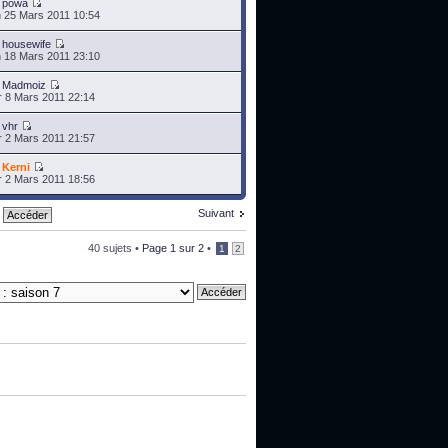
r
powa
 25 Mars 2011 10:54
r
housewife
 18 Mars 2011 23:10
r
Madmoiz
 8 Mars 2011 22:14
r
vhr
 2 Mars 2011 21:57
r
Kerni
 2 Mars 2011 18:56
Suivant
40 sujets •
Page
1
sur
2
•
1
2