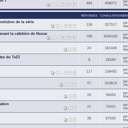
on 7
pa
484
458071
...
Jeu
1
23
24
25
RÉPONSES
CONSULTATIONS
DE
volution de la série
pa
136
327517
...
Mar
1
5
6
7
evant la cafetière de House
pa
796
9040192
...
Mar
1
38
39
40
pa
24
181448
Mar
1
2
stes du 7x23
pa
8
26390
Jeu
pa
117
158492
...
Jeu
1
4
5
6
pa
57
510819
Jeu
1
2
3
pa
29
58454
Mar
1
2
ation
pa
21
73421
Jeu
1
2
pa
38
87030
Mar
1
2