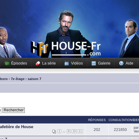
Épisodes
La série
Vidéos
Galerie
Aide
sboro
‹
7e étage : saison 7
RÉPONSES
CONSULTATIONS
DE
cafetière de House
pa
202
221850
...
Ven
1
9
10
11