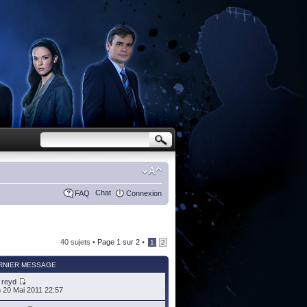
Chat
FAQ
Connexion
40 sujets •
Page
1
sur
2
•
1
2
RNIER MESSAGE
r
reyd
 20 Mai 2011 22:57