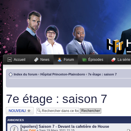
Accueil
News
Forum
Épisodes
La série
Index du forum
‹
Hôpital Princeton-Plainsboro
‹
7e étage : saison 7
7e étage : saison 7
Publier un nouveau
sujet
ANNONCES
[spoilers] Saison 7 - Devant la cafetière de House
par
Odd
» Sam 19 Mars 2011 21:15