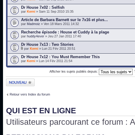
Dr House 7x02 : Selfish
par
Kerni
» Sam 11 Sep 2010 15:35
Article de Barbara Barnett sur le 7x16 et plus...
par
Madmoiz
» Ven 18 Mars 2011 14:32
Recherche épisode : House et Cuddy à la plage
par
huddy4ever
» Jeu 27 Jan 2011 17:40
Dr House 7x13 : Two Stories
par
Kerni
» Lun 21 Fév 2011 20:51
Dr House 7x12 : You Must Remember This
par
Kerni
» Lun 14 Fév 2011 21:54
Afficher les sujets publiés depuis:
Publier un nouveau
sujet
Retour vers Index du forum
QUI EST EN LIGNE
Utilisateurs parcourant ce forum : Au