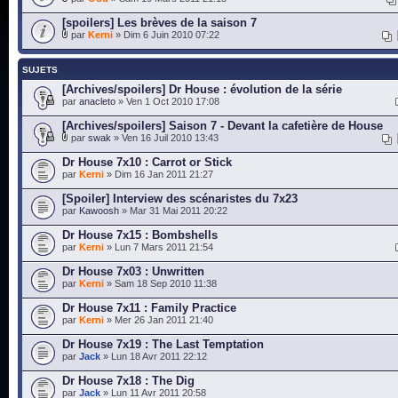
[spoilers] Les brèves de la saison 7
par
Kerni
» Dim 6 Juin 2010 07:22
SUJETS
[Archives/spoilers] Dr House : évolution de la série
par
anacleto
» Ven 1 Oct 2010 17:08
[Archives/spoilers] Saison 7 - Devant la cafetière de House
par
swak
» Ven 16 Juil 2010 13:43
Dr House 7x10 : Carrot or Stick
par
Kerni
» Dim 16 Jan 2011 21:27
[Spoiler] Interview des scénaristes du 7x23
par
Kawoosh
» Mar 31 Mai 2011 20:22
Dr House 7x15 : Bombshells
par
Kerni
» Lun 7 Mars 2011 21:54
Dr House 7x03 : Unwritten
par
Kerni
» Sam 18 Sep 2010 11:38
Dr House 7x11 : Family Practice
par
Kerni
» Mer 26 Jan 2011 21:40
Dr House 7x19 : The Last Temptation
par
Jack
» Lun 18 Avr 2011 22:12
Dr House 7x18 : The Dig
par
Jack
» Lun 11 Avr 2011 20:58