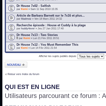
Dr House 7x02 : Selfish
par
Kerni
» Sam 11 Sep 2010 15:35
Article de Barbara Barnett sur le 7x16 et plus...
par
Madmoiz
» Ven 18 Mars 2011 14:32
Recherche épisode : House et Cuddy à la plage
par
huddy4ever
» Jeu 27 Jan 2011 17:40
Dr House 7x13 : Two Stories
par
Kerni
» Lun 21 Fév 2011 20:51
Dr House 7x12 : You Must Remember This
par
Kerni
» Lun 14 Fév 2011 21:54
Afficher les sujets publiés depuis:
Publier un nouveau
sujet
Retour vers Index du forum
QUI EST EN LIGNE
Utilisateurs parcourant ce forum : Au