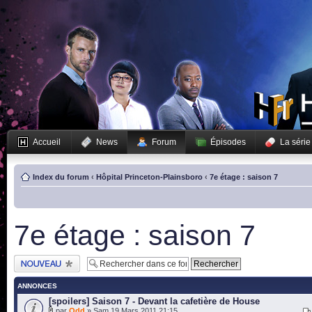
Accueil
News
Forum
Épisodes
La série
Index du forum
‹
Hôpital Princeton-Plainsboro
‹
7e étage : saison 7
7e étage : saison 7
Publier un nouveau
sujet
ANNONCES
[spoilers] Saison 7 - Devant la cafetière de House
par
Odd
» Sam 19 Mars 2011 21:15