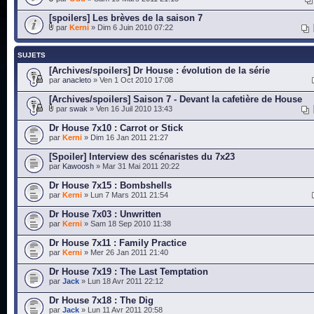
[spoilers] Les brèves de la saison 7
par
Kerni
» Dim 6 Juin 2010 07:22
SUJETS
[Archives/spoilers] Dr House : évolution de la série
par
anacleto
» Ven 1 Oct 2010 17:08
[Archives/spoilers] Saison 7 - Devant la cafetière de House
par
swak
» Ven 16 Juil 2010 13:43
Dr House 7x10 : Carrot or Stick
par
Kerni
» Dim 16 Jan 2011 21:27
[Spoiler] Interview des scénaristes du 7x23
par
Kawoosh
» Mar 31 Mai 2011 20:22
Dr House 7x15 : Bombshells
par
Kerni
» Lun 7 Mars 2011 21:54
Dr House 7x03 : Unwritten
par
Kerni
» Sam 18 Sep 2010 11:38
Dr House 7x11 : Family Practice
par
Kerni
» Mer 26 Jan 2011 21:40
Dr House 7x19 : The Last Temptation
par
Jack
» Lun 18 Avr 2011 22:12
Dr House 7x18 : The Dig
par
Jack
» Lun 11 Avr 2011 20:58