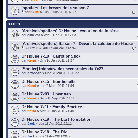
[spoilers] Les brèves de la saison 7
par
Kerni
» Dim 6 Juin 2010 07:22
SUJETS
[Archives/spoilers] Dr House : évolution de la série
par
anacleto
» Ven 1 Oct 2010 17:08
[Archives/spoilers] Saison 7 - Devant la cafetière de House
par
swak
» Ven 16 Juil 2010 13:43
Dr House 7x10 : Carrot or Stick
par
Kerni
» Dim 16 Jan 2011 21:27
[Spoiler] Interview des scénaristes du 7x23
par
Kawoosh
» Mar 31 Mai 2011 20:22
Dr House 7x15 : Bombshells
par
Kerni
» Lun 7 Mars 2011 21:54
Dr House 7x03 : Unwritten
par
Kerni
» Sam 18 Sep 2010 11:38
Dr House 7x11 : Family Practice
par
Kerni
» Mer 26 Jan 2011 21:40
Dr House 7x19 : The Last Temptation
par
Jack
» Lun 18 Avr 2011 22:12
Dr House 7x18 : The Dig
par
Jack
» Lun 11 Avr 2011 20:58