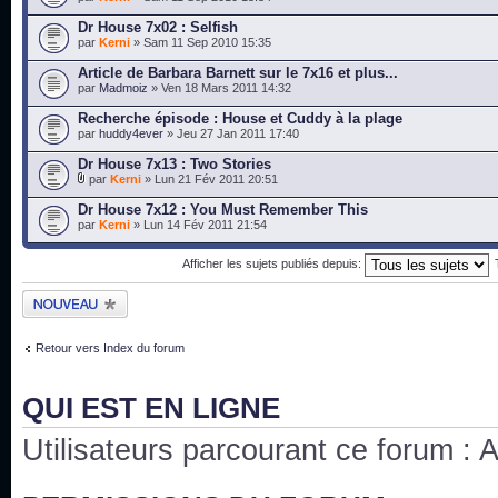
Dr House 7x02 : Selfish
par
Kerni
» Sam 11 Sep 2010 15:35
Article de Barbara Barnett sur le 7x16 et plus...
par
Madmoiz
» Ven 18 Mars 2011 14:32
Recherche épisode : House et Cuddy à la plage
par
huddy4ever
» Jeu 27 Jan 2011 17:40
Dr House 7x13 : Two Stories
par
Kerni
» Lun 21 Fév 2011 20:51
Dr House 7x12 : You Must Remember This
par
Kerni
» Lun 14 Fév 2011 21:54
Afficher les sujets publiés depuis:
Publier un nouveau
sujet
Retour vers Index du forum
QUI EST EN LIGNE
Utilisateurs parcourant ce forum : Au