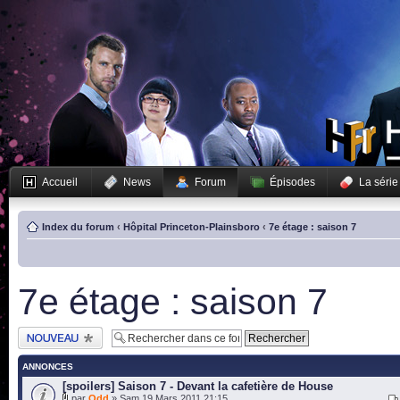
Accueil
News
Forum
Épisodes
La série
Index du forum
‹
Hôpital Princeton-Plainsboro
‹
7e étage : saison 7
7e étage : saison 7
Publier un nouveau
sujet
ANNONCES
[spoilers] Saison 7 - Devant la cafetière de House
par
Odd
» Sam 19 Mars 2011 21:15