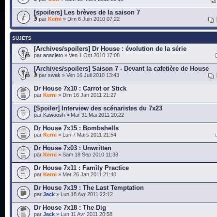
[spoilers] Les brèves de la saison 7
par
Kerni
» Dim 6 Juin 2010 07:22
SUJETS
[Archives/spoilers] Dr House : évolution de la série
par
anacleto
» Ven 1 Oct 2010 17:08
[Archives/spoilers] Saison 7 - Devant la cafetière de House
par
swak
» Ven 16 Juil 2010 13:43
Dr House 7x10 : Carrot or Stick
par
Kerni
» Dim 16 Jan 2011 21:27
[Spoiler] Interview des scénaristes du 7x23
par
Kawoosh
» Mar 31 Mai 2011 20:22
Dr House 7x15 : Bombshells
par
Kerni
» Lun 7 Mars 2011 21:54
Dr House 7x03 : Unwritten
par
Kerni
» Sam 18 Sep 2010 11:38
Dr House 7x11 : Family Practice
par
Kerni
» Mer 26 Jan 2011 21:40
Dr House 7x19 : The Last Temptation
par
Jack
» Lun 18 Avr 2011 22:12
Dr House 7x18 : The Dig
par
Jack
» Lun 11 Avr 2011 20:58