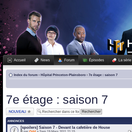
Accueil
News
Forum
Épisodes
La série
Index du forum
‹
Hôpital Princeton-Plainsboro
‹
7e étage : saison 7
7e étage : saison 7
Publier un nouveau
sujet
ANNONCES
[spoilers] Saison 7 - Devant la cafetière de House
par
Odd
» Sam 19 Mars 2011 21:15