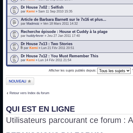
Dr House 7x02 : Selfish
par
Kerni
» Sam 11 Sep 2010 15:35
Article de Barbara Barnett sur le 7x16 et plus...
par
Madmoiz
» Ven 18 Mars 2011 14:32
Recherche épisode : House et Cuddy à la plage
par
huddy4ever
» Jeu 27 Jan 2011 17:40
Dr House 7x13 : Two Stories
par
Kerni
» Lun 21 Fév 2011 20:51
Dr House 7x12 : You Must Remember This
par
Kerni
» Lun 14 Fév 2011 21:54
Afficher les sujets publiés depuis:
Publier un nouveau
sujet
Retour vers Index du forum
QUI EST EN LIGNE
Utilisateurs parcourant ce forum : Au