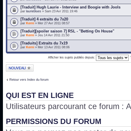
[Traduit] Hugh Laurie - Interview and Boogie with Jools
par
laurieblues
» Sam 23 Avr 2011 19:46
[Traduit] 4 extraits du 7x20
par
Kerni
» Mer 27 Avr 2011 08:57
[Traduit][spoiler saison 7] RSL - "Betting On House"
par
Kerni
» Jeu 14 Avr 2011 21:50
[Traduits] Extraits du 7x19
par
Kerni
» Mer 13 Avr 2011 08:06
Afficher les sujets publiés depuis:
Publier un nouveau
sujet
Retour vers Index du forum
QUI EST EN LIGNE
Utilisateurs parcourant ce forum : Au
PERMISSIONS DU FORUM