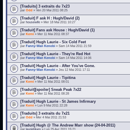
[Traduits] 3 extraits du 7x23
par
Odd
» Ven 20 Mai 2011 08:25
[Traduit] F ask H : Hugh/David (2)
par
housewife
» Mer 18 Mai 2011 10:27
[Traduit] Fans ask House : Hugh/David (1)
par
Kerni
» Mer 11 Mai 2011 08:37
[Traduit] Hugh Laurie - Six Cold Feet
par
Fanny-Wan Kenobi
» Sam 14 Mai 2011 21:59
[Traduit] Hugh Laurie - They're Red Hot
par
Fanny-Wan Kenobi
» Sam 14 Mai 2011 14:06
[Traduit] Hugh Laurie - After You've Gone.
par
Fanny-Wan Kenobi
» Jeu 12 Mai 2011 17:11
[Traduit] Hugh Laurie - Tipitina
par
Kerni
» Mer 11 Mai 2011 08:01
[Traduit][spoiler] Sneak Peak 7x22
par
Kerni
» Mer 11 Mai 2011 08:28
[Traduit] Hugh Laurie - St James Infirmary
par
Kerni
» Lun 9 Mai 2011 22:28
[Traduits] 3 extraits du 7x21
par
Odd
» Mer 4 Mai 2011 21:53
[Traduit] Hugh @ The Andrew Marr show (24-04-2011)
par
laurieblues
» Lun 25 Avr 2011 15:21