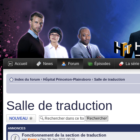
Accueil
News
Forum
Épisodes
La série
Index du forum
‹
Hôpital Princeton-Plainsboro
‹
Salle de traduction
Salle de traduction
Publier un nouveau
sujet
ANNONCES
Fonctionnement de la section de traduction
par
Kerni
» Dim 30 Jan 2011 00:16