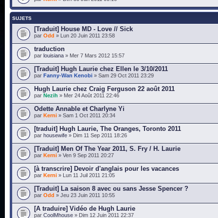
SUJETS
[Traduit] House MD - Love // Sick
par
Odd
» Lun 20 Juin 2011 23:58
traduction
par
louisiana
» Mer 7 Mars 2012 15:57
[Traduit] Hugh Laurie chez Ellen le 3/10/2011
par
Fanny-Wan Kenobi
» Sam 29 Oct 2011 23:29
Hugh Laurie chez Craig Ferguson 22 août 2011
par
Nezih
» Mer 24 Août 2011 22:46
Odette Annable et Charlyne Yi
par
Kerni
» Sam 1 Oct 2011 20:34
[traduit] Hugh Laurie, The Oranges, Toronto 2011
par
housewife
» Dim 11 Sep 2011 18:26
[Traduit] Men Of The Year 2011, S. Fry / H. Laurie
par
Kerni
» Ven 9 Sep 2011 20:27
[à transcrire] Devoir d'anglais pour les vacances
par
Kerni
» Lun 11 Juil 2011 21:05
[Traduit] La saison 8 avec ou sans Jesse Spencer ?
par
Odd
» Jeu 23 Juin 2011 10:55
[A traduire] Vidéo de Hugh Laurie
par
CoolMhouse
» Dim 12 Juin 2011 22:37