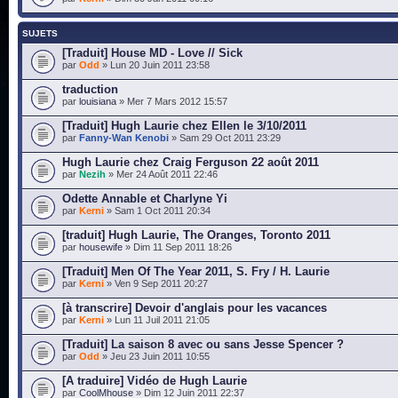
SUJETS
[Traduit] House MD - Love // Sick
par
Odd
» Lun 20 Juin 2011 23:58
traduction
par
louisiana
» Mer 7 Mars 2012 15:57
[Traduit] Hugh Laurie chez Ellen le 3/10/2011
par
Fanny-Wan Kenobi
» Sam 29 Oct 2011 23:29
Hugh Laurie chez Craig Ferguson 22 août 2011
par
Nezih
» Mer 24 Août 2011 22:46
Odette Annable et Charlyne Yi
par
Kerni
» Sam 1 Oct 2011 20:34
[traduit] Hugh Laurie, The Oranges, Toronto 2011
par
housewife
» Dim 11 Sep 2011 18:26
[Traduit] Men Of The Year 2011, S. Fry / H. Laurie
par
Kerni
» Ven 9 Sep 2011 20:27
[à transcrire] Devoir d'anglais pour les vacances
par
Kerni
» Lun 11 Juil 2011 21:05
[Traduit] La saison 8 avec ou sans Jesse Spencer ?
par
Odd
» Jeu 23 Juin 2011 10:55
[A traduire] Vidéo de Hugh Laurie
par
CoolMhouse
» Dim 12 Juin 2011 22:37