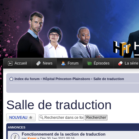
Accueil
News
Forum
Épisodes
La série
Index du forum
‹
Hôpital Princeton-Plainsboro
‹
Salle de traduction
Salle de traduction
Publier un nouveau
sujet
ANNONCES
Fonctionnement de la section de traduction
par
Kerni
» Dim 30 Jan 2011 00:16