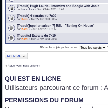
[Traduit] Hugh Laurie - Interview and Boogie with Jools
par
laurieblues
» Sam 23 Avr 2011 19:46
[Traduit] 4 extraits du 7x20
par
Kerni
» Mer 27 Avr 2011 08:57
[Traduit][spoiler saison 7] RSL - "Betting On House"
par
Kerni
» Jeu 14 Avr 2011 21:50
[Traduits] Extraits du 7x19
par
Kerni
» Mer 13 Avr 2011 08:06
Afficher les sujets publiés depuis:
Publier un nouveau
sujet
Retour vers Index du forum
QUI EST EN LIGNE
Utilisateurs parcourant ce forum : Au
PERMISSIONS DU FORUM