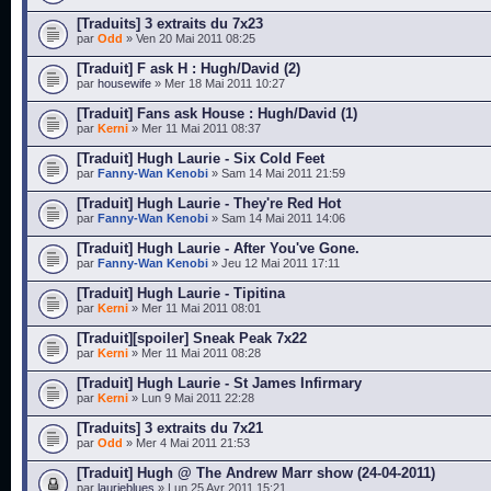
[Traduits] 3 extraits du 7x23
par
Odd
» Ven 20 Mai 2011 08:25
[Traduit] F ask H : Hugh/David (2)
par
housewife
» Mer 18 Mai 2011 10:27
[Traduit] Fans ask House : Hugh/David (1)
par
Kerni
» Mer 11 Mai 2011 08:37
[Traduit] Hugh Laurie - Six Cold Feet
par
Fanny-Wan Kenobi
» Sam 14 Mai 2011 21:59
[Traduit] Hugh Laurie - They're Red Hot
par
Fanny-Wan Kenobi
» Sam 14 Mai 2011 14:06
[Traduit] Hugh Laurie - After You've Gone.
par
Fanny-Wan Kenobi
» Jeu 12 Mai 2011 17:11
[Traduit] Hugh Laurie - Tipitina
par
Kerni
» Mer 11 Mai 2011 08:01
[Traduit][spoiler] Sneak Peak 7x22
par
Kerni
» Mer 11 Mai 2011 08:28
[Traduit] Hugh Laurie - St James Infirmary
par
Kerni
» Lun 9 Mai 2011 22:28
[Traduits] 3 extraits du 7x21
par
Odd
» Mer 4 Mai 2011 21:53
[Traduit] Hugh @ The Andrew Marr show (24-04-2011)
par
laurieblues
» Lun 25 Avr 2011 15:21