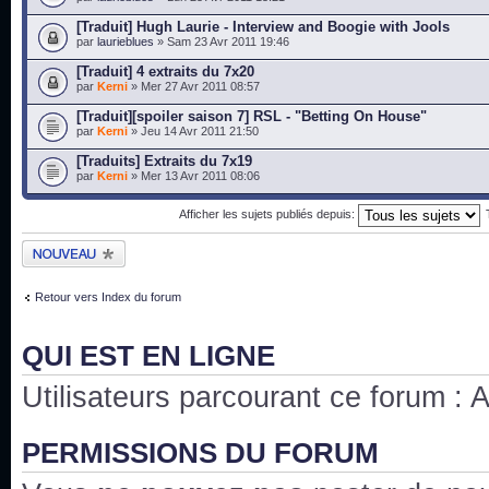
[Traduit] Hugh Laurie - Interview and Boogie with Jools
par
laurieblues
» Sam 23 Avr 2011 19:46
[Traduit] 4 extraits du 7x20
par
Kerni
» Mer 27 Avr 2011 08:57
[Traduit][spoiler saison 7] RSL - "Betting On House"
par
Kerni
» Jeu 14 Avr 2011 21:50
[Traduits] Extraits du 7x19
par
Kerni
» Mer 13 Avr 2011 08:06
Afficher les sujets publiés depuis:
Publier un nouveau
sujet
Retour vers Index du forum
QUI EST EN LIGNE
Utilisateurs parcourant ce forum : Au
PERMISSIONS DU FORUM