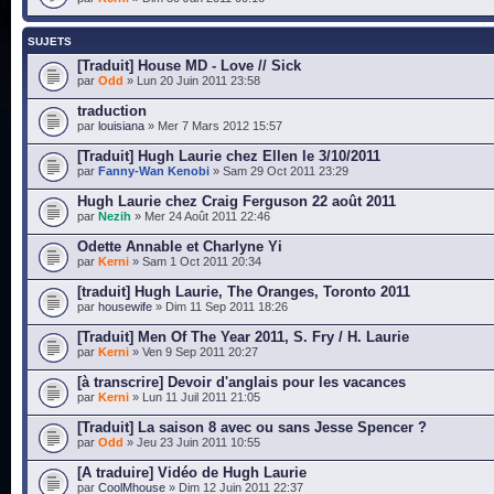
SUJETS
[Traduit] House MD - Love // Sick
par
Odd
» Lun 20 Juin 2011 23:58
traduction
par
louisiana
» Mer 7 Mars 2012 15:57
[Traduit] Hugh Laurie chez Ellen le 3/10/2011
par
Fanny-Wan Kenobi
» Sam 29 Oct 2011 23:29
Hugh Laurie chez Craig Ferguson 22 août 2011
par
Nezih
» Mer 24 Août 2011 22:46
Odette Annable et Charlyne Yi
par
Kerni
» Sam 1 Oct 2011 20:34
[traduit] Hugh Laurie, The Oranges, Toronto 2011
par
housewife
» Dim 11 Sep 2011 18:26
[Traduit] Men Of The Year 2011, S. Fry / H. Laurie
par
Kerni
» Ven 9 Sep 2011 20:27
[à transcrire] Devoir d'anglais pour les vacances
par
Kerni
» Lun 11 Juil 2011 21:05
[Traduit] La saison 8 avec ou sans Jesse Spencer ?
par
Odd
» Jeu 23 Juin 2011 10:55
[A traduire] Vidéo de Hugh Laurie
par
CoolMhouse
» Dim 12 Juin 2011 22:37