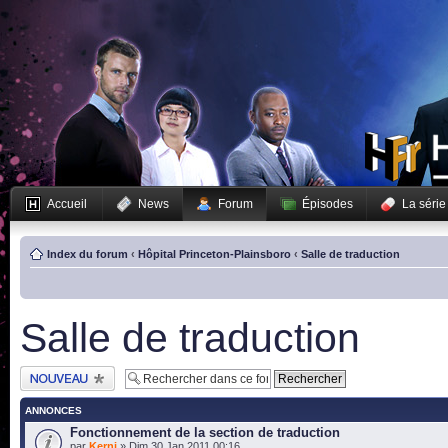
Accueil
News
Forum
Épisodes
La série
Index du forum
‹
Hôpital Princeton-Plainsboro
‹
Salle de traduction
Salle de traduction
Publier un nouveau
sujet
ANNONCES
Fonctionnement de la section de traduction
par
Kerni
» Dim 30 Jan 2011 00:16