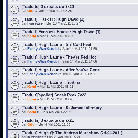
[Traduits] 3 extraits du 7x23
par
Odd
» Ven 20 Mai 2011 08:25
[Traduit] F ask H : Hugh/David (2)
par
housewife
» Mer 18 Mai 2011 10:27
[Traduit] Fans ask House : Hugh/David (1)
par
Kerni
» Mer 11 Mai 2011 08:37
[Traduit] Hugh Laurie - Six Cold Feet
par
Fanny-Wan Kenobi
» Sam 14 Mai 2011 21:59
[Traduit] Hugh Laurie - They're Red Hot
par
Fanny-Wan Kenobi
» Sam 14 Mai 2011 14:06
[Traduit] Hugh Laurie - After You've Gone.
par
Fanny-Wan Kenobi
» Jeu 12 Mai 2011 17:11
[Traduit] Hugh Laurie - Tipitina
par
Kerni
» Mer 11 Mai 2011 08:01
[Traduit][spoiler] Sneak Peak 7x22
par
Kerni
» Mer 11 Mai 2011 08:28
[Traduit] Hugh Laurie - St James Infirmary
par
Kerni
» Lun 9 Mai 2011 22:28
[Traduits] 3 extraits du 7x21
par
Odd
» Mer 4 Mai 2011 21:53
[Traduit] Hugh @ The Andrew Marr show (24-04-2011)
par
laurieblues
» Lun 25 Avr 2011 15:21