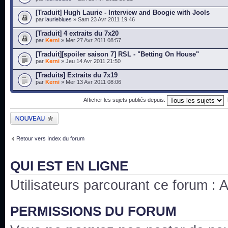
[Traduit] Hugh Laurie - Interview and Boogie with Jools
par
laurieblues
» Sam 23 Avr 2011 19:46
[Traduit] 4 extraits du 7x20
par
Kerni
» Mer 27 Avr 2011 08:57
[Traduit][spoiler saison 7] RSL - "Betting On House"
par
Kerni
» Jeu 14 Avr 2011 21:50
[Traduits] Extraits du 7x19
par
Kerni
» Mer 13 Avr 2011 08:06
Afficher les sujets publiés depuis:
Publier un nouveau
sujet
Retour vers Index du forum
QUI EST EN LIGNE
Utilisateurs parcourant ce forum : Au
PERMISSIONS DU FORUM