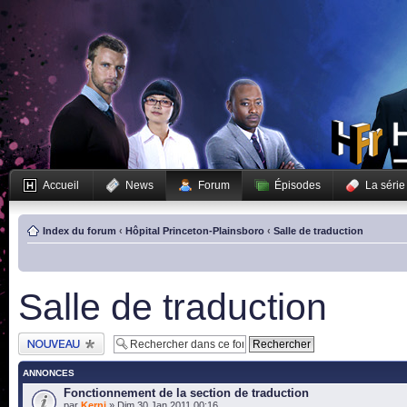
Accueil
News
Forum
Épisodes
La série
Index du forum
‹
Hôpital Princeton-Plainsboro
‹
Salle de traduction
Salle de traduction
Publier un nouveau
sujet
ANNONCES
Fonctionnement de la section de traduction
par
Kerni
» Dim 30 Jan 2011 00:16