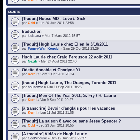
SUJETS
[Traduit] House MD - Love // Sick
par
Odd
» Lun 20 Juin 2011 23:58
traduction
par
louisiana
» Mer 7 Mars 2012 15:57
[Traduit] Hugh Laurie chez Ellen le 3/10/2011
par
Fanny-Wan Kenobi
» Sam 29 Oct 2011 23:29
Hugh Laurie chez Craig Ferguson 22 août 2011
par
Nezih
» Mer 24 Août 2011 22:46
Odette Annable et Charlyne Yi
par
Kerni
» Sam 1 Oct 2011 20:34
[traduit] Hugh Laurie, The Oranges, Toronto 2011
par
housewife
» Dim 11 Sep 2011 18:26
[Traduit] Men Of The Year 2011, S. Fry / H. Laurie
par
Kerni
» Ven 9 Sep 2011 20:27
[à transcrire] Devoir d'anglais pour les vacances
par
Kerni
» Lun 11 Juil 2011 21:05
[Traduit] La saison 8 avec ou sans Jesse Spencer ?
par
Odd
» Jeu 23 Juin 2011 10:55
[A traduire] Vidéo de Hugh Laurie
par
CoolMhouse
» Dim 12 Juin 2011 22:37