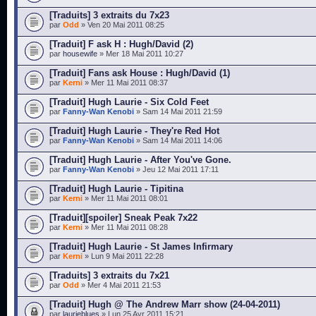
[Traduits] 3 extraits du 7x23
par
Odd
» Ven 20 Mai 2011 08:25
[Traduit] F ask H : Hugh/David (2)
par
housewife
» Mer 18 Mai 2011 10:27
[Traduit] Fans ask House : Hugh/David (1)
par
Kerni
» Mer 11 Mai 2011 08:37
[Traduit] Hugh Laurie - Six Cold Feet
par
Fanny-Wan Kenobi
» Sam 14 Mai 2011 21:59
[Traduit] Hugh Laurie - They're Red Hot
par
Fanny-Wan Kenobi
» Sam 14 Mai 2011 14:06
[Traduit] Hugh Laurie - After You've Gone.
par
Fanny-Wan Kenobi
» Jeu 12 Mai 2011 17:11
[Traduit] Hugh Laurie - Tipitina
par
Kerni
» Mer 11 Mai 2011 08:01
[Traduit][spoiler] Sneak Peak 7x22
par
Kerni
» Mer 11 Mai 2011 08:28
[Traduit] Hugh Laurie - St James Infirmary
par
Kerni
» Lun 9 Mai 2011 22:28
[Traduits] 3 extraits du 7x21
par
Odd
» Mer 4 Mai 2011 21:53
[Traduit] Hugh @ The Andrew Marr show (24-04-2011)
par
laurieblues
» Lun 25 Avr 2011 15:21