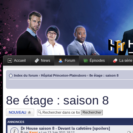
Accueil
News
Forum
Épisodes
La série
Index du forum
‹
Hôpital Princeton-Plainsboro
‹
8e étage : saison 8
8e étage : saison 8
Publier un nouveau
sujet
ANNONCES
Dr House saison 8 - Devant la cafetière [spoilers]
par
Kerni
» Lun 13 Juin 2011 18:12