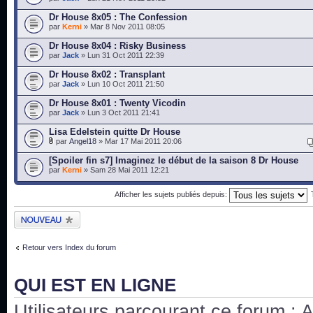
Dr House 8x05 : The Confession
par
Kerni
» Mar 8 Nov 2011 08:05
Dr House 8x04 : Risky Business
par
Jack
» Lun 31 Oct 2011 22:39
Dr House 8x02 : Transplant
par
Jack
» Lun 10 Oct 2011 21:50
Dr House 8x01 : Twenty Vicodin
par
Jack
» Lun 3 Oct 2011 21:41
Lisa Edelstein quitte Dr House
par
Angel18
» Mar 17 Mai 2011 20:06
[Spoiler fin s7] Imaginez le début de la saison 8 Dr House
par
Kerni
» Sam 28 Mai 2011 12:21
Afficher les sujets publiés depuis:
Publier un nouveau
sujet
Retour vers Index du forum
QUI EST EN LIGNE
Utilisateurs parcourant ce forum : Au