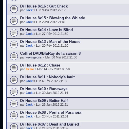
Dr House 8x16 : Gut Check
par
Jack
» Lun 9 Avr 2012 22:17
Dr House 8x15 : Blowing the Whistle
par
Jack
» Lun 2 Avr 2012 21:01
Dr House 8x14 : Love Is Blind
par
Jack
» Lun 27 Fév 2012 21:59
Dr House 8x13 : Man of the House
par
Jack
» Lun 20 Fév 2012 21:10
Coffret DVD/BluRay de la saison 8
par
kevingeoris
» Mer 30 Mai 2012 21:30
Dr House 8x12 : Chase
par
Kerni
» Mar 14 Fév 2012 08:58
Dr House 8x11 : Nobody's fault
par
Jack
» Lun 6 Fév 2012 21:13
Dr House 8x10 : Runaways
par
Jack
» Lun 30 Jan 2012 21:14
Dr House 8x09 : Better Half
par
Jack
» Lun 23 Jan 2012 22:21
Dr House 8x08 : Perils of Paranoia
par
Jack
» Lun 28 Nov 2011 22:51
Dr House 8x07 : Dead and Buried
par
Jack
» Lun 21 Nov 2011 23:52