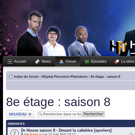
Accueil
News
Forum
Épisodes
La série
Index du forum
‹
Hôpital Princeton-Plainsboro
‹
8e étage : saison 8
8e étage : saison 8
Publier un nouveau
sujet
ANNONCES
Dr House saison 8 - Devant la cafetière [spoilers]
par
Kerni
» Lun 13 Juin 2011 18:12