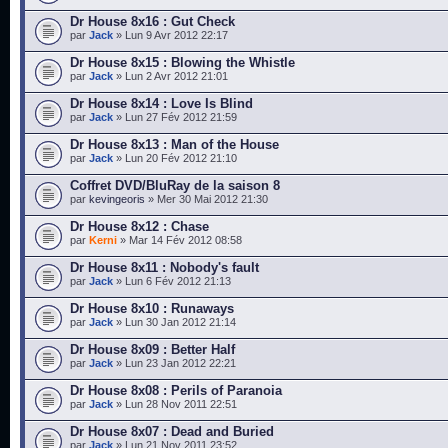
Dr House 8x16 : Gut Check
par
Jack
» Lun 9 Avr 2012 22:17
Dr House 8x15 : Blowing the Whistle
par
Jack
» Lun 2 Avr 2012 21:01
Dr House 8x14 : Love Is Blind
par
Jack
» Lun 27 Fév 2012 21:59
Dr House 8x13 : Man of the House
par
Jack
» Lun 20 Fév 2012 21:10
Coffret DVD/BluRay de la saison 8
par
kevingeoris
» Mer 30 Mai 2012 21:30
Dr House 8x12 : Chase
par
Kerni
» Mar 14 Fév 2012 08:58
Dr House 8x11 : Nobody's fault
par
Jack
» Lun 6 Fév 2012 21:13
Dr House 8x10 : Runaways
par
Jack
» Lun 30 Jan 2012 21:14
Dr House 8x09 : Better Half
par
Jack
» Lun 23 Jan 2012 22:21
Dr House 8x08 : Perils of Paranoia
par
Jack
» Lun 28 Nov 2011 22:51
Dr House 8x07 : Dead and Buried
par
Jack
» Lun 21 Nov 2011 23:52