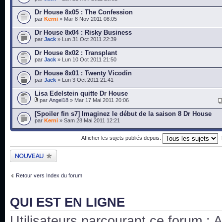
Dr House 8x05 : The Confession
par
Kerni
» Mar 8 Nov 2011 08:05
Dr House 8x04 : Risky Business
par
Jack
» Lun 31 Oct 2011 22:39
Dr House 8x02 : Transplant
par
Jack
» Lun 10 Oct 2011 21:50
Dr House 8x01 : Twenty Vicodin
par
Jack
» Lun 3 Oct 2011 21:41
Lisa Edelstein quitte Dr House
par
Angel18
» Mar 17 Mai 2011 20:06
[Spoiler fin s7] Imaginez le début de la saison 8 Dr House
par
Kerni
» Sam 28 Mai 2011 12:21
Afficher les sujets publiés depuis:
Publier un nouveau
sujet
Retour vers Index du forum
QUI EST EN LIGNE
Utilisateurs parcourant ce forum : Au