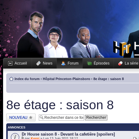
Accueil
News
Forum
Épisodes
La série
Index du forum
‹
Hôpital Princeton-Plainsboro
‹
8e étage : saison 8
8e étage : saison 8
Publier un nouveau
sujet
ANNONCES
Dr House saison 8 - Devant la cafetière [spoilers]
par
Kerni
» Lun 13 Juin 2011 18:12