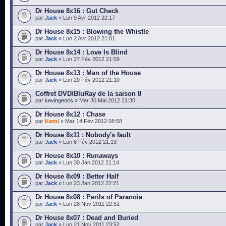
Dr House 8x16 : Gut Check
par
Jack
» Lun 9 Avr 2012 22:17
Dr House 8x15 : Blowing the Whistle
par
Jack
» Lun 2 Avr 2012 21:01
Dr House 8x14 : Love Is Blind
par
Jack
» Lun 27 Fév 2012 21:59
Dr House 8x13 : Man of the House
par
Jack
» Lun 20 Fév 2012 21:10
Coffret DVD/BluRay de la saison 8
par
kevingeoris
» Mer 30 Mai 2012 21:30
Dr House 8x12 : Chase
par
Kerni
» Mar 14 Fév 2012 08:58
Dr House 8x11 : Nobody's fault
par
Jack
» Lun 6 Fév 2012 21:13
Dr House 8x10 : Runaways
par
Jack
» Lun 30 Jan 2012 21:14
Dr House 8x09 : Better Half
par
Jack
» Lun 23 Jan 2012 22:21
Dr House 8x08 : Perils of Paranoia
par
Jack
» Lun 28 Nov 2011 22:51
Dr House 8x07 : Dead and Buried
par
Jack
» Lun 21 Nov 2011 23:52