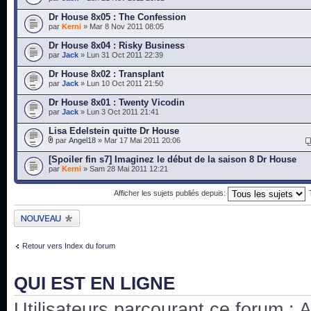
Dr House 8x05 : The Confession
par
Kerni
» Mar 8 Nov 2011 08:05
Dr House 8x04 : Risky Business
par
Jack
» Lun 31 Oct 2011 22:39
Dr House 8x02 : Transplant
par
Jack
» Lun 10 Oct 2011 21:50
Dr House 8x01 : Twenty Vicodin
par
Jack
» Lun 3 Oct 2011 21:41
Lisa Edelstein quitte Dr House
par
Angel18
» Mar 17 Mai 2011 20:06
[Spoiler fin s7] Imaginez le début de la saison 8 Dr House
par
Kerni
» Sam 28 Mai 2011 12:21
Afficher les sujets publiés depuis:
Publier un nouveau
sujet
Retour vers Index du forum
QUI EST EN LIGNE
Utilisateurs parcourant ce forum : Au