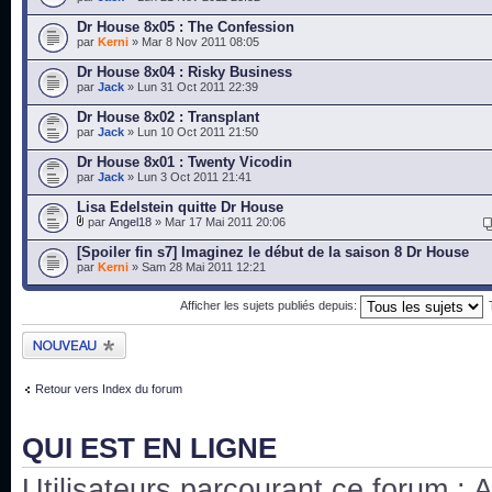
Dr House 8x05 : The Confession
par
Kerni
» Mar 8 Nov 2011 08:05
Dr House 8x04 : Risky Business
par
Jack
» Lun 31 Oct 2011 22:39
Dr House 8x02 : Transplant
par
Jack
» Lun 10 Oct 2011 21:50
Dr House 8x01 : Twenty Vicodin
par
Jack
» Lun 3 Oct 2011 21:41
Lisa Edelstein quitte Dr House
par
Angel18
» Mar 17 Mai 2011 20:06
[Spoiler fin s7] Imaginez le début de la saison 8 Dr House
par
Kerni
» Sam 28 Mai 2011 12:21
Afficher les sujets publiés depuis:
Publier un nouveau
sujet
Retour vers Index du forum
QUI EST EN LIGNE
Utilisateurs parcourant ce forum : Au