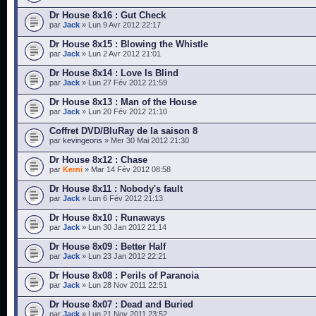
Dr House 8x16 : Gut Check
par
Jack
» Lun 9 Avr 2012 22:17
Dr House 8x15 : Blowing the Whistle
par
Jack
» Lun 2 Avr 2012 21:01
Dr House 8x14 : Love Is Blind
par
Jack
» Lun 27 Fév 2012 21:59
Dr House 8x13 : Man of the House
par
Jack
» Lun 20 Fév 2012 21:10
Coffret DVD/BluRay de la saison 8
par
kevingeoris
» Mer 30 Mai 2012 21:30
Dr House 8x12 : Chase
par
Kerni
» Mar 14 Fév 2012 08:58
Dr House 8x11 : Nobody's fault
par
Jack
» Lun 6 Fév 2012 21:13
Dr House 8x10 : Runaways
par
Jack
» Lun 30 Jan 2012 21:14
Dr House 8x09 : Better Half
par
Jack
» Lun 23 Jan 2012 22:21
Dr House 8x08 : Perils of Paranoia
par
Jack
» Lun 28 Nov 2011 22:51
Dr House 8x07 : Dead and Buried
par
Jack
» Lun 21 Nov 2011 23:52