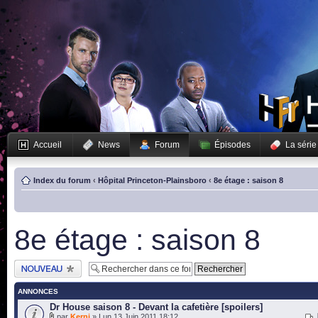
Accueil
News
Forum
Épisodes
La série
Index du forum
‹
Hôpital Princeton-Plainsboro
‹
8e étage : saison 8
8e étage : saison 8
Publier un nouveau
sujet
ANNONCES
Dr House saison 8 - Devant la cafetière [spoilers]
par
Kerni
» Lun 13 Juin 2011 18:12