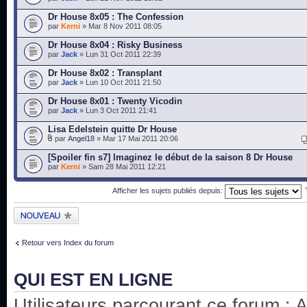
Dr House 8x05 : The Confession
par
Kerni
» Mar 8 Nov 2011 08:05
Dr House 8x04 : Risky Business
par
Jack
» Lun 31 Oct 2011 22:39
Dr House 8x02 : Transplant
par
Jack
» Lun 10 Oct 2011 21:50
Dr House 8x01 : Twenty Vicodin
par
Jack
» Lun 3 Oct 2011 21:41
Lisa Edelstein quitte Dr House
par
Angel18
» Mar 17 Mai 2011 20:06
[Spoiler fin s7] Imaginez le début de la saison 8 Dr House
par
Kerni
» Sam 28 Mai 2011 12:21
Afficher les sujets publiés depuis:
Publier un nouveau
sujet
Retour vers Index du forum
QUI EST EN LIGNE
Utilisateurs parcourant ce forum : Au