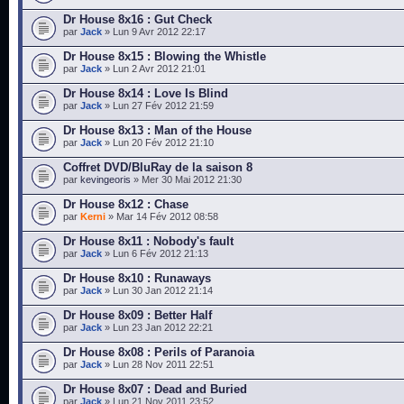
Dr House 8x16 : Gut Check
par
Jack
» Lun 9 Avr 2012 22:17
Dr House 8x15 : Blowing the Whistle
par
Jack
» Lun 2 Avr 2012 21:01
Dr House 8x14 : Love Is Blind
par
Jack
» Lun 27 Fév 2012 21:59
Dr House 8x13 : Man of the House
par
Jack
» Lun 20 Fév 2012 21:10
Coffret DVD/BluRay de la saison 8
par
kevingeoris
» Mer 30 Mai 2012 21:30
Dr House 8x12 : Chase
par
Kerni
» Mar 14 Fév 2012 08:58
Dr House 8x11 : Nobody's fault
par
Jack
» Lun 6 Fév 2012 21:13
Dr House 8x10 : Runaways
par
Jack
» Lun 30 Jan 2012 21:14
Dr House 8x09 : Better Half
par
Jack
» Lun 23 Jan 2012 22:21
Dr House 8x08 : Perils of Paranoia
par
Jack
» Lun 28 Nov 2011 22:51
Dr House 8x07 : Dead and Buried
par
Jack
» Lun 21 Nov 2011 23:52