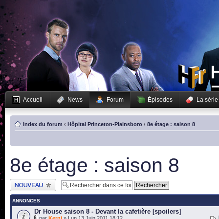
Accueil
News
Forum
Épisodes
La série
Index du forum
‹
Hôpital Princeton-Plainsboro
‹
8e étage : saison 8
8e étage : saison 8
Publier un nouveau
sujet
ANNONCES
Dr House saison 8 - Devant la cafetière [spoilers]
par
Kerni
» Lun 13 Juin 2011 18:12