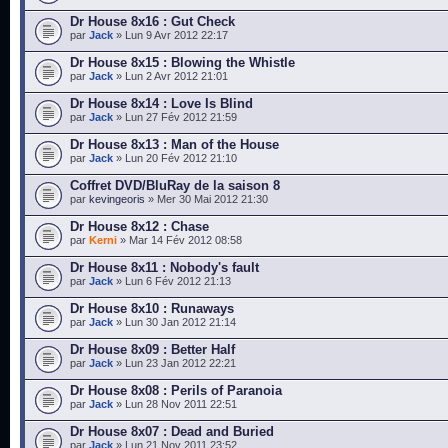
Dr House 8x16 : Gut Check
par
Jack
» Lun 9 Avr 2012 22:17
Dr House 8x15 : Blowing the Whistle
par
Jack
» Lun 2 Avr 2012 21:01
Dr House 8x14 : Love Is Blind
par
Jack
» Lun 27 Fév 2012 21:59
Dr House 8x13 : Man of the House
par
Jack
» Lun 20 Fév 2012 21:10
Coffret DVD/BluRay de la saison 8
par
kevingeoris
» Mer 30 Mai 2012 21:30
Dr House 8x12 : Chase
par
Kerni
» Mar 14 Fév 2012 08:58
Dr House 8x11 : Nobody's fault
par
Jack
» Lun 6 Fév 2012 21:13
Dr House 8x10 : Runaways
par
Jack
» Lun 30 Jan 2012 21:14
Dr House 8x09 : Better Half
par
Jack
» Lun 23 Jan 2012 22:21
Dr House 8x08 : Perils of Paranoia
par
Jack
» Lun 28 Nov 2011 22:51
Dr House 8x07 : Dead and Buried
par
Jack
» Lun 21 Nov 2011 23:52