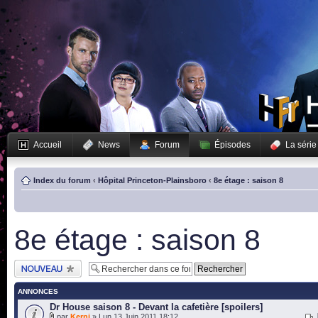
Accueil
News
Forum
Épisodes
La série
Index du forum
‹
Hôpital Princeton-Plainsboro
‹
8e étage : saison 8
8e étage : saison 8
Publier un nouveau
sujet
ANNONCES
Dr House saison 8 - Devant la cafetière [spoilers]
par
Kerni
» Lun 13 Juin 2011 18:12