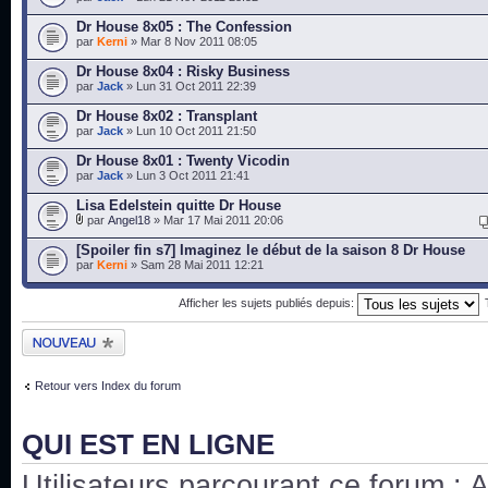
Dr House 8x05 : The Confession
par
Kerni
» Mar 8 Nov 2011 08:05
Dr House 8x04 : Risky Business
par
Jack
» Lun 31 Oct 2011 22:39
Dr House 8x02 : Transplant
par
Jack
» Lun 10 Oct 2011 21:50
Dr House 8x01 : Twenty Vicodin
par
Jack
» Lun 3 Oct 2011 21:41
Lisa Edelstein quitte Dr House
par
Angel18
» Mar 17 Mai 2011 20:06
[Spoiler fin s7] Imaginez le début de la saison 8 Dr House
par
Kerni
» Sam 28 Mai 2011 12:21
Afficher les sujets publiés depuis:
Publier un nouveau
sujet
Retour vers Index du forum
QUI EST EN LIGNE
Utilisateurs parcourant ce forum : Au