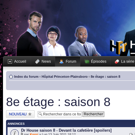
Accueil
News
Forum
Épisodes
La série
Index du forum
‹
Hôpital Princeton-Plainsboro
‹
8e étage : saison 8
8e étage : saison 8
Publier un nouveau
sujet
ANNONCES
Dr House saison 8 - Devant la cafetière [spoilers]
par
Kerni
» Lun 13 Juin 2011 18:12