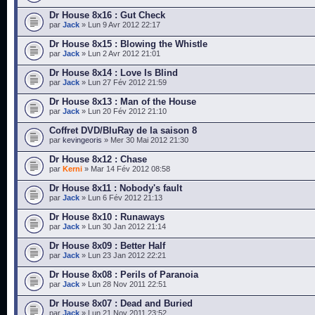
Dr House 8x16 : Gut Check
par
Jack
» Lun 9 Avr 2012 22:17
Dr House 8x15 : Blowing the Whistle
par
Jack
» Lun 2 Avr 2012 21:01
Dr House 8x14 : Love Is Blind
par
Jack
» Lun 27 Fév 2012 21:59
Dr House 8x13 : Man of the House
par
Jack
» Lun 20 Fév 2012 21:10
Coffret DVD/BluRay de la saison 8
par
kevingeoris
» Mer 30 Mai 2012 21:30
Dr House 8x12 : Chase
par
Kerni
» Mar 14 Fév 2012 08:58
Dr House 8x11 : Nobody's fault
par
Jack
» Lun 6 Fév 2012 21:13
Dr House 8x10 : Runaways
par
Jack
» Lun 30 Jan 2012 21:14
Dr House 8x09 : Better Half
par
Jack
» Lun 23 Jan 2012 22:21
Dr House 8x08 : Perils of Paranoia
par
Jack
» Lun 28 Nov 2011 22:51
Dr House 8x07 : Dead and Buried
par
Jack
» Lun 21 Nov 2011 23:52