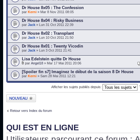
Dr House 8x05 : The Confession
par
Kerni
» Mar 8 Nov 2011 08:05
Dr House 8x04 : Risky Business
par
Jack
» Lun 31 Oct 2011 22:39
Dr House 8x02 : Transplant
par
Jack
» Lun 10 Oct 2011 21:50
Dr House 8x01 : Twenty Vicodin
par
Jack
» Lun 3 Oct 2011 21:41
Lisa Edelstein quitte Dr House
par
Angel18
» Mar 17 Mai 2011 20:06
[Spoiler fin s7] Imaginez le début de la saison 8 Dr House
par
Kerni
» Sam 28 Mai 2011 12:21
Afficher les sujets publiés depuis:
Publier un nouveau
sujet
Retour vers Index du forum
QUI EST EN LIGNE
Utilisateurs parcourant ce forum : Au