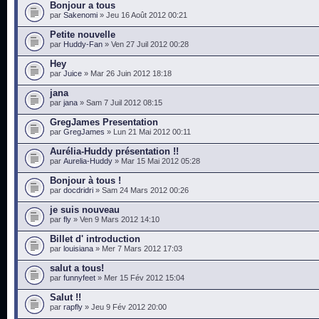
Bonjour a tous
par
Sakenomi
» Jeu 16 Août 2012 00:21
Petite nouvelle
par
Huddy-Fan
» Ven 27 Juil 2012 00:28
Hey
par
Juice
» Mar 26 Juin 2012 18:18
jana
par
jana
» Sam 7 Juil 2012 08:15
GregJames Presentation
par
GregJames
» Lun 21 Mai 2012 00:11
Aurélia-Huddy présentation !!
par
Aurelia-Huddy
» Mar 15 Mai 2012 05:28
Bonjour à tous !
par
docdridri
» Sam 24 Mars 2012 00:26
je suis nouveau
par
fly
» Ven 9 Mars 2012 14:10
Billet d' introduction
par
louisiana
» Mer 7 Mars 2012 17:03
salut a tous!
par
funnyfeet
» Mer 15 Fév 2012 15:04
Salut !!
par
rapfly
» Jeu 9 Fév 2012 20:00