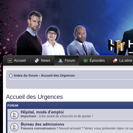
Accueil
News
Forum
Épisodes
La série
Index du forum
‹
Accueil des Urgences
Accueil des Urgences
FORUM
Hôpital, mode d'emploi
Important
: à lire avant de s'inscrire et de poster !
Bureau des admissions
Faisons connaissance !
Nouvel arrivant ? Venez vous présenter dans ce suj