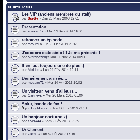
SUJETS ACTIFS
Les VIP (anciens membres du staff)
par
Ssette
» Dim 23 Mars 2008 12:01
Presentation
par
anaisac49
» Mar 13 Sep 2016 16:04
retrouver un épisode
par
faroumi
» Lun 21 Oct 2019 21:48
J'adooore cette série !!! Je me présente !
par
overdoozedj
» Mar 11 Nov 2014 00:11
Il en faut toujours une de plus :)
par
Minidoc
» Lun 24 Fév 2014 19:14
Derniérement arrivée....
par
megane71
» Mer 10 Avr 2013 19:02
Un visiteur, venu d'ailleurs...
par
Cartneys
» Mer 20 Mars 2013 01:00
Salut, bande de fan !
par
HughLaurie
» Jeu 14 Fév 2013 21:51
Un bonjour nocturne x)
par
soleil444
» Sam 2 Fév 2013 03:35
Dr Clément
par
Clems
» Lun 6 Août 2012 17:45