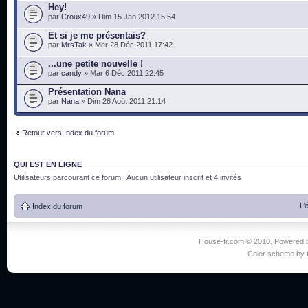
Hey!
par
Croux49
» Dim 15 Jan 2012 15:54
Et si je me présentais?
par
MrsTak
» Mer 28 Déc 2011 17:42
...une petite nouvelle !
par
candy
» Mar 6 Déc 2011 22:45
Présentation Nana
par
Nana
» Dim 28 Août 2011 21:14
Retour vers Index du forum
QUI EST EN LIGNE
Utilisateurs parcourant ce forum : Aucun utilisateur inscrit et 4 invités
L’
Index du forum
House-fr.com © 2010. Powered
Color scheme by