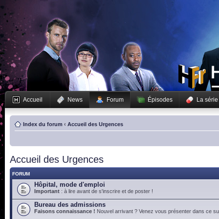
Accueil
News
Forum
Épisodes
La série
Index du forum
‹
Accueil des Urgences
Accueil des Urgences
FORUM
Hôpital, mode d'emploi
Important
: à lire avant de s'inscrire et de poster !
Bureau des admissions
Faisons connaissance !
Nouvel arrivant ? Venez vous présenter dans ce suj