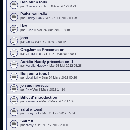
Bonjour a tous
par
Sakenomi
» Jeu 16 Août 2012 00:21
Petite nouvelle
par
Huddy-Fan
» Ven 27 Juil 2012 00:28
Hey
par
Juice
» Mar 26 Juin 2012 18:18
jana
par
jana
» Sam 7 Juil 2012 08:15
GregJames Presentation
par
GregJames
» Lun 21 Mai 2012 00:11
Aurélia-Huddy présentation !!
par
Aurelia-Huddy
» Mar 15 Mai 2012 05:28
Bonjour à tous !
par
docdridri
» Sam 24 Mars 2012 00:26
je suis nouveau
par
fly
» Ven 9 Mars 2012 14:10
Billet d' introduction
par
louisiana
» Mer 7 Mars 2012 17:03
salut a tous!
par
funnyfeet
» Mer 15 Fév 2012 15:04
Salut !!
par
rapfly
» Jeu 9 Fév 2012 20:00