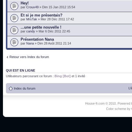
Hey!
par
Croux49
» Dim 15 Jan 2012 15:54
Et si je me présentais?
par
MrsTak
» Mer 28 Déc 2011 17:42
...une petite nouvelle !
par
candy
» Mar 6 Déc 2011 22:45
Présentation Nana
par
Nana
» Dim 28 Août 2011 21:14
Retour vers Index du forum
QUI EST EN LIGNE
Utilisateurs parcourant ce forum :
Bing [Bot]
et 1 invité
L’
Index du forum
House-fr.com © 2010. Powered
Color scheme by