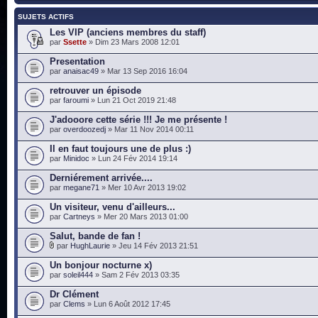
SUJETS ACTIFS
Les VIP (anciens membres du staff)
par
Ssette
» Dim 23 Mars 2008 12:01
Presentation
par
anaisac49
» Mar 13 Sep 2016 16:04
retrouver un épisode
par
faroumi
» Lun 21 Oct 2019 21:48
J'adooore cette série !!! Je me présente !
par
overdoozedj
» Mar 11 Nov 2014 00:11
Il en faut toujours une de plus :)
par
Minidoc
» Lun 24 Fév 2014 19:14
Derniérement arrivée....
par
megane71
» Mer 10 Avr 2013 19:02
Un visiteur, venu d'ailleurs...
par
Cartneys
» Mer 20 Mars 2013 01:00
Salut, bande de fan !
par
HughLaurie
» Jeu 14 Fév 2013 21:51
Un bonjour nocturne x)
par
soleil444
» Sam 2 Fév 2013 03:35
Dr Clément
par
Clems
» Lun 6 Août 2012 17:45