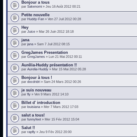
Bonjour a tous
par
Sakenomi
» Jeu 16 Août 2012 00:21
Petite nouvelle
par
Huddy-Fan
» Ven 27 Juil 2012 00:28
Hey
par
Juice
» Mar 26 Juin 2012 18:18
jana
par
jana
» Sam 7 Juil 2012 08:15
GregJames Presentation
par
GregJames
» Lun 21 Mai 2012 00:11
Aurélia-Huddy présentation !!
par
Aurelia-Huddy
» Mar 15 Mai 2012 05:28
Bonjour à tous !
par
docdridri
» Sam 24 Mars 2012 00:26
je suis nouveau
par
fly
» Ven 9 Mars 2012 14:10
Billet d' introduction
par
louisiana
» Mer 7 Mars 2012 17:03
salut a tous!
par
funnyfeet
» Mer 15 Fév 2012 15:04
Salut !!
par
rapfly
» Jeu 9 Fév 2012 20:00