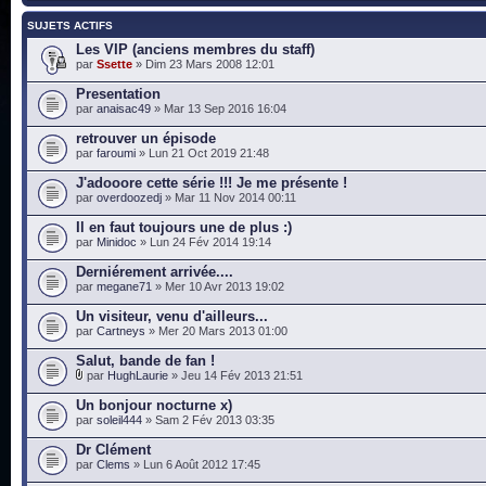
SUJETS ACTIFS
Les VIP (anciens membres du staff)
par
Ssette
» Dim 23 Mars 2008 12:01
Presentation
par
anaisac49
» Mar 13 Sep 2016 16:04
retrouver un épisode
par
faroumi
» Lun 21 Oct 2019 21:48
J'adooore cette série !!! Je me présente !
par
overdoozedj
» Mar 11 Nov 2014 00:11
Il en faut toujours une de plus :)
par
Minidoc
» Lun 24 Fév 2014 19:14
Derniérement arrivée....
par
megane71
» Mer 10 Avr 2013 19:02
Un visiteur, venu d'ailleurs...
par
Cartneys
» Mer 20 Mars 2013 01:00
Salut, bande de fan !
par
HughLaurie
» Jeu 14 Fév 2013 21:51
Un bonjour nocturne x)
par
soleil444
» Sam 2 Fév 2013 03:35
Dr Clément
par
Clems
» Lun 6 Août 2012 17:45