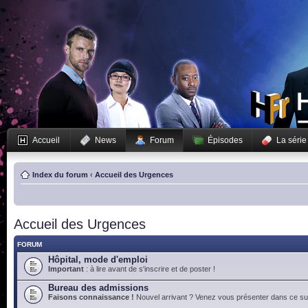
Accueil
News
Forum
Épisodes
La série
Index du forum
‹
Accueil des Urgences
Accueil des Urgences
FORUM
Hôpital, mode d'emploi
Important
: à lire avant de s'inscrire et de poster !
Bureau des admissions
Faisons connaissance !
Nouvel arrivant ? Venez vous présenter dans ce suj