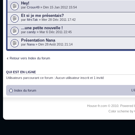
Hey!
par
Croux49
» Dim 15 Jan 2012 15:54
Et si je me présentais?
par
MrsTak
» Mer 28 Déc 2011 17:42
...une petite nouvelle !
par
candy
» Mar 6 Déc 2011 22:45
Présentation Nana
par
Nana
» Dim 28 Août 2011 21:14
Retour vers Index du forum
QUI EST EN LIGNE
Utilisateurs parcourant ce forum : Aucun utilisateur inscrit et 1 invité
L’
Index du forum
House-fr.com © 2010. Powered
Color scheme by