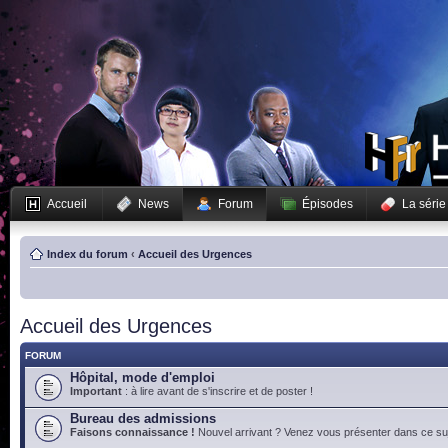
Accueil
News
Forum
Épisodes
La série
Index du forum
‹
Accueil des Urgences
Accueil des Urgences
FORUM
Hôpital, mode d'emploi
Important
: à lire avant de s'inscrire et de poster !
Bureau des admissions
Faisons connaissance !
Nouvel arrivant ? Venez vous présenter dans ce suj