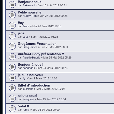
Bonjour a tous
par
Sakenomi
» Jeu 16 Août 2012 00:21
Petite nouvelle
par
Huddy-Fan
» Ven 27 Juil 2012 00:28
Hey
par
Juice
» Mar 26 Juin 2012 18:18
jana
par
jana
» Sam 7 Juil 2012 08:15
GregJames Presentation
par
GregJames
» Lun 21 Mai 2012 00:11
Aurélia-Huddy présentation !!
par
Aurelia-Huddy
» Mar 15 Mai 2012 05:28
Bonjour à tous !
par
docdridri
» Sam 24 Mars 2012 00:26
je suis nouveau
par
fly
» Ven 9 Mars 2012 14:10
Billet d' introduction
par
louisiana
» Mer 7 Mars 2012 17:03
salut a tous!
par
funnyfeet
» Mer 15 Fév 2012 15:04
Salut !!
par
rapfly
» Jeu 9 Fév 2012 20:00