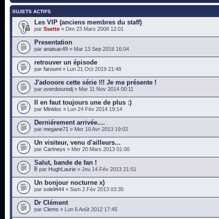
SUJETS ACTIFS
Les VIP (anciens membres du staff)
par
Ssette
» Dim 23 Mars 2008 12:01
Presentation
par
anaisac49
» Mar 13 Sep 2016 16:04
retrouver un épisode
par
faroumi
» Lun 21 Oct 2019 21:48
J'adooore cette série !!! Je me présente !
par
overdoozedj
» Mar 11 Nov 2014 00:11
Il en faut toujours une de plus :)
par
Minidoc
» Lun 24 Fév 2014 19:14
Derniérement arrivée....
par
megane71
» Mer 10 Avr 2013 19:02
Un visiteur, venu d'ailleurs...
par
Cartneys
» Mer 20 Mars 2013 01:00
Salut, bande de fan !
par
HughLaurie
» Jeu 14 Fév 2013 21:51
Un bonjour nocturne x)
par
soleil444
» Sam 2 Fév 2013 03:35
Dr Clément
par
Clems
» Lun 6 Août 2012 17:45