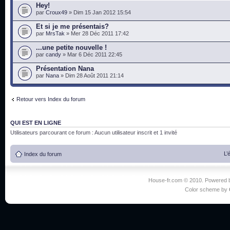
Hey!
par
Croux49
» Dim 15 Jan 2012 15:54
Et si je me présentais?
par
MrsTak
» Mer 28 Déc 2011 17:42
...une petite nouvelle !
par
candy
» Mar 6 Déc 2011 22:45
Présentation Nana
par
Nana
» Dim 28 Août 2011 21:14
Retour vers Index du forum
QUI EST EN LIGNE
Utilisateurs parcourant ce forum : Aucun utilisateur inscrit et 1 invité
L’
Index du forum
House-fr.com © 2010. Powered
Color scheme by