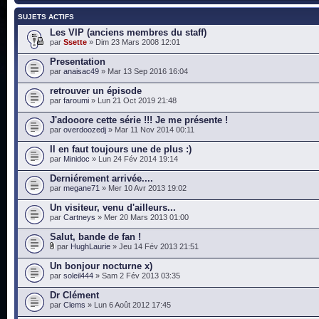
SUJETS ACTIFS
Les VIP (anciens membres du staff)
par
Ssette
» Dim 23 Mars 2008 12:01
Presentation
par
anaisac49
» Mar 13 Sep 2016 16:04
retrouver un épisode
par
faroumi
» Lun 21 Oct 2019 21:48
J'adooore cette série !!! Je me présente !
par
overdoozedj
» Mar 11 Nov 2014 00:11
Il en faut toujours une de plus :)
par
Minidoc
» Lun 24 Fév 2014 19:14
Derniérement arrivée....
par
megane71
» Mer 10 Avr 2013 19:02
Un visiteur, venu d'ailleurs...
par
Cartneys
» Mer 20 Mars 2013 01:00
Salut, bande de fan !
par
HughLaurie
» Jeu 14 Fév 2013 21:51
Un bonjour nocturne x)
par
soleil444
» Sam 2 Fév 2013 03:35
Dr Clément
par
Clems
» Lun 6 Août 2012 17:45