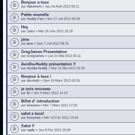
Bonjour a tous
par
Sakenomi
» Jeu 16 Août 2012 00:21
Petite nouvelle
par
Huddy-Fan
» Ven 27 Juil 2012 00:28
Hey
par
Juice
» Mar 26 Juin 2012 18:18
jana
par
jana
» Sam 7 Juil 2012 08:15
GregJames Presentation
par
GregJames
» Lun 21 Mai 2012 00:11
Aurélia-Huddy présentation !!
par
Aurelia-Huddy
» Mar 15 Mai 2012 05:28
Bonjour à tous !
par
docdridri
» Sam 24 Mars 2012 00:26
je suis nouveau
par
fly
» Ven 9 Mars 2012 14:10
Billet d' introduction
par
louisiana
» Mer 7 Mars 2012 17:03
salut a tous!
par
funnyfeet
» Mer 15 Fév 2012 15:04
Salut !!
par
rapfly
» Jeu 9 Fév 2012 20:00