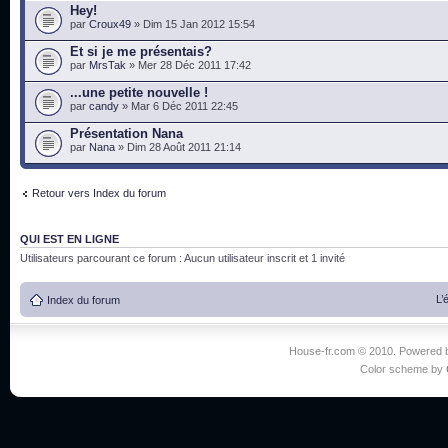
Hey!
par
Croux49
» Dim 15 Jan 2012 15:54
Et si je me présentais?
par
MrsTak
» Mer 28 Déc 2011 17:42
...une petite nouvelle !
par
candy
» Mar 6 Déc 2011 22:45
Présentation Nana
par
Nana
» Dim 28 Août 2011 21:14
Retour vers Index du forum
QUI EST EN LIGNE
Utilisateurs parcourant ce forum : Aucun utilisateur inscrit et 1 invité
L’
Index du forum
House-fr.com © 2010. Powered
Color scheme by