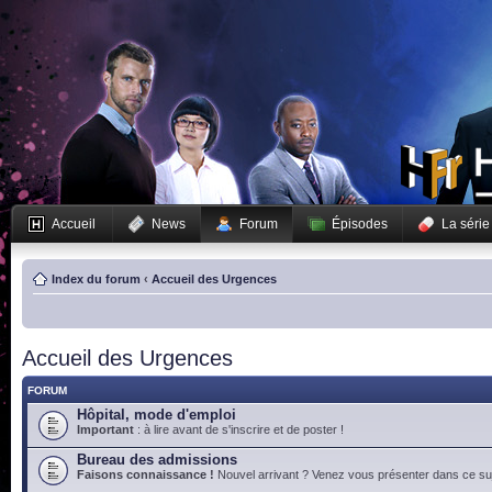
Accueil
News
Forum
Épisodes
La série
Index du forum
‹
Accueil des Urgences
Accueil des Urgences
FORUM
Hôpital, mode d'emploi
Important
: à lire avant de s'inscrire et de poster !
Bureau des admissions
Faisons connaissance !
Nouvel arrivant ? Venez vous présenter dans ce suj