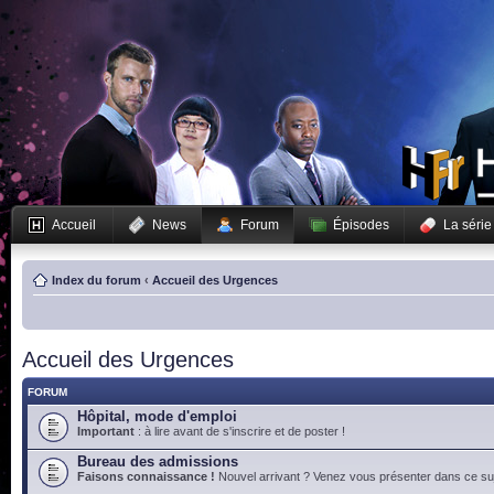
Accueil
News
Forum
Épisodes
La série
Index du forum
‹
Accueil des Urgences
Accueil des Urgences
FORUM
Hôpital, mode d'emploi
Important
: à lire avant de s'inscrire et de poster !
Bureau des admissions
Faisons connaissance !
Nouvel arrivant ? Venez vous présenter dans ce suj