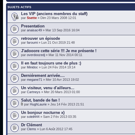
SUJETS ACTIFS
Les VIP (anciens membres du staff)
par
Ssette
» Dim 23 Mars 2008 12:01
Presentation
par
anaisac49
» Mar 13 Sep 2016 16:04
retrouver un épisode
par
faroumi
» Lun 21 Oct 2019 21:48
J'adooore cette série !!! Je me présente !
par
overdoozedj
» Mar 11 Nov 2014 00:11
Il en faut toujours une de plus :)
par
Minidoc
» Lun 24 Fév 2014 19:14
Derniérement arrivée....
par
megane71
» Mer 10 Avr 2013 19:02
Un visiteur, venu d'ailleurs...
par
Cartneys
» Mer 20 Mars 2013 01:00
Salut, bande de fan !
par
HughLaurie
» Jeu 14 Fév 2013 21:51
Un bonjour nocturne x)
par
soleil444
» Sam 2 Fév 2013 03:35
Dr Clément
par
Clems
» Lun 6 Août 2012 17:45