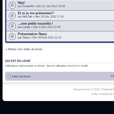
Hey!
par
Croux49
» Dim 15 Jan 2012 15:54
Et si je me présentais?
par
MrsTak
» Mer 28 Déc 2011 17:42
...une petite nouvelle !
par
candy
» Mar 6 Déc 2011 22:45
Présentation Nana
par
Nana
» Dim 28 Août 2011 21:14
Retour vers Index du forum
QUI EST EN LIGNE
Utilisateurs parcourant ce forum : Aucun utilisateur inscrit et 1 invité
L’
Index du forum
House-fr.com © 2010. Powered
Color scheme by