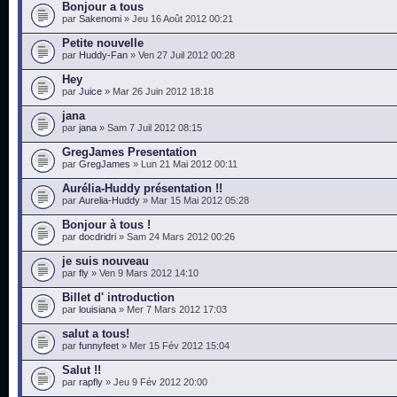
Bonjour a tous
par
Sakenomi
» Jeu 16 Août 2012 00:21
Petite nouvelle
par
Huddy-Fan
» Ven 27 Juil 2012 00:28
Hey
par
Juice
» Mar 26 Juin 2012 18:18
jana
par
jana
» Sam 7 Juil 2012 08:15
GregJames Presentation
par
GregJames
» Lun 21 Mai 2012 00:11
Aurélia-Huddy présentation !!
par
Aurelia-Huddy
» Mar 15 Mai 2012 05:28
Bonjour à tous !
par
docdridri
» Sam 24 Mars 2012 00:26
je suis nouveau
par
fly
» Ven 9 Mars 2012 14:10
Billet d' introduction
par
louisiana
» Mer 7 Mars 2012 17:03
salut a tous!
par
funnyfeet
» Mer 15 Fév 2012 15:04
Salut !!
par
rapfly
» Jeu 9 Fév 2012 20:00