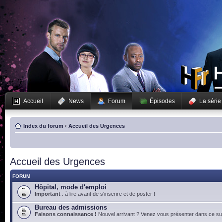
Accueil
News
Forum
Épisodes
La série
Index du forum
‹
Accueil des Urgences
Accueil des Urgences
FORUM
Hôpital, mode d'emploi
Important
: à lire avant de s'inscrire et de poster !
Bureau des admissions
Faisons connaissance !
Nouvel arrivant ? Venez vous présenter dans ce suj