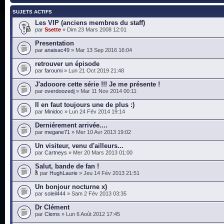
SUJETS ACTIFS
Les VIP (anciens membres du staff)
par
Ssette
» Dim 23 Mars 2008 12:01
Presentation
par
anaisac49
» Mar 13 Sep 2016 16:04
retrouver un épisode
par
faroumi
» Lun 21 Oct 2019 21:48
J'adooore cette série !!! Je me présente !
par
overdoozedj
» Mar 11 Nov 2014 00:11
Il en faut toujours une de plus :)
par
Minidoc
» Lun 24 Fév 2014 19:14
Derniérement arrivée....
par
megane71
» Mer 10 Avr 2013 19:02
Un visiteur, venu d'ailleurs...
par
Cartneys
» Mer 20 Mars 2013 01:00
Salut, bande de fan !
par
HughLaurie
» Jeu 14 Fév 2013 21:51
Un bonjour nocturne x)
par
soleil444
» Sam 2 Fév 2013 03:35
Dr Clément
par
Clems
» Lun 6 Août 2012 17:45