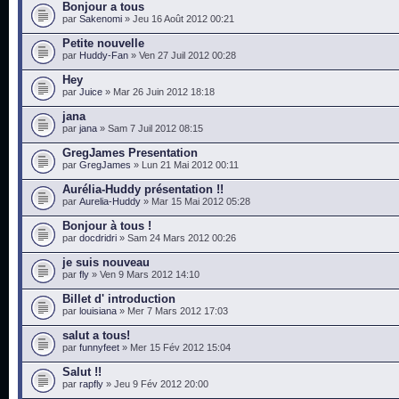
Bonjour a tous
par
Sakenomi
» Jeu 16 Août 2012 00:21
Petite nouvelle
par
Huddy-Fan
» Ven 27 Juil 2012 00:28
Hey
par
Juice
» Mar 26 Juin 2012 18:18
jana
par
jana
» Sam 7 Juil 2012 08:15
GregJames Presentation
par
GregJames
» Lun 21 Mai 2012 00:11
Aurélia-Huddy présentation !!
par
Aurelia-Huddy
» Mar 15 Mai 2012 05:28
Bonjour à tous !
par
docdridri
» Sam 24 Mars 2012 00:26
je suis nouveau
par
fly
» Ven 9 Mars 2012 14:10
Billet d' introduction
par
louisiana
» Mer 7 Mars 2012 17:03
salut a tous!
par
funnyfeet
» Mer 15 Fév 2012 15:04
Salut !!
par
rapfly
» Jeu 9 Fév 2012 20:00