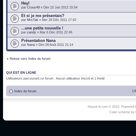
Hey!
par
Croux49
» Dim 15 Jan 2012 15:54
Et si je me présentais?
par
MrsTak
» Mer 28 Déc 2011 17:42
...une petite nouvelle !
par
candy
» Mar 6 Déc 2011 22:45
Présentation Nana
par
Nana
» Dim 28 Août 2011 21:14
Retour vers Index du forum
QUI EST EN LIGNE
Utilisateurs parcourant ce forum : Aucun utilisateur inscrit et 1 invité
L’
Index du forum
House-fr.com © 2010. Powered
Color scheme by