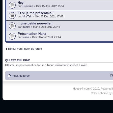
Hey!
par
Croux49
» Dim 15 Jan 2012 15:54
Et si je me présentais?
par
MrsTak
» Mer 28 Déc 2011 17:42
...une petite nouvelle !
par
candy
» Mar 6 Déc 2011 22:45
Présentation Nana
par
Nana
» Dim 28 Août 2011 21:14
Retour vers Index du forum
QUI EST EN LIGNE
Utilisateurs parcourant ce forum : Aucun utilisateur inscrit et 1 invité
L’
Index du forum
House-fr.com © 2010. Powered
Color scheme by