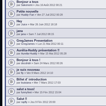
Bonjour a tous
par
Sakenomi
» Jeu 16 Août 2012 00:21
Petite nouvelle
par
Huddy-Fan
» Ven 27 Juil 2012 00:28
Hey
par
Juice
» Mar 26 Juin 2012 18:18
jana
par
jana
» Sam 7 Juil 2012 08:15
GregJames Presentation
par
GregJames
» Lun 21 Mai 2012 00:11
Aurélia-Huddy présentation !!
par
Aurelia-Huddy
» Mar 15 Mai 2012 05:28
Bonjour à tous !
par
docdridri
» Sam 24 Mars 2012 00:26
je suis nouveau
par
fly
» Ven 9 Mars 2012 14:10
Billet d' introduction
par
louisiana
» Mer 7 Mars 2012 17:03
salut a tous!
par
funnyfeet
» Mer 15 Fév 2012 15:04
Salut !!
par
rapfly
» Jeu 9 Fév 2012 20:00