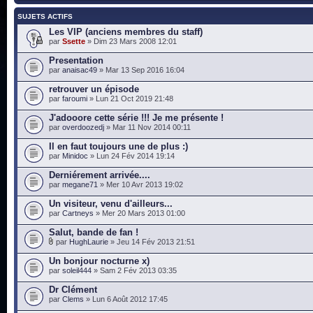
SUJETS ACTIFS
Les VIP (anciens membres du staff)
par
Ssette
» Dim 23 Mars 2008 12:01
Presentation
par
anaisac49
» Mar 13 Sep 2016 16:04
retrouver un épisode
par
faroumi
» Lun 21 Oct 2019 21:48
J'adooore cette série !!! Je me présente !
par
overdoozedj
» Mar 11 Nov 2014 00:11
Il en faut toujours une de plus :)
par
Minidoc
» Lun 24 Fév 2014 19:14
Derniérement arrivée....
par
megane71
» Mer 10 Avr 2013 19:02
Un visiteur, venu d'ailleurs...
par
Cartneys
» Mer 20 Mars 2013 01:00
Salut, bande de fan !
par
HughLaurie
» Jeu 14 Fév 2013 21:51
Un bonjour nocturne x)
par
soleil444
» Sam 2 Fév 2013 03:35
Dr Clément
par
Clems
» Lun 6 Août 2012 17:45