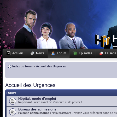
Accueil
News
Forum
Épisodes
La série
Index du forum
‹
Accueil des Urgences
Accueil des Urgences
FORUM
Hôpital, mode d'emploi
Important
: à lire avant de s'inscrire et de poster !
Bureau des admissions
Faisons connaissance !
Nouvel arrivant ? Venez vous présenter dans ce suj