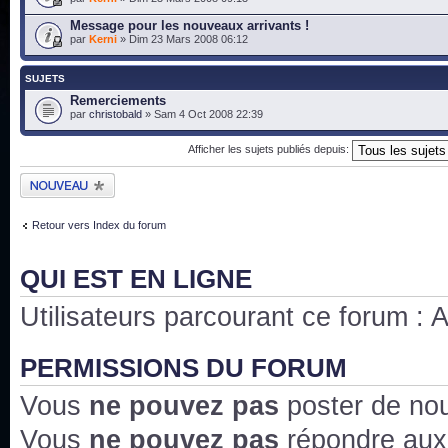
Message pour les nouveaux arrivants !
par
Kerni
» Dim 23 Mars 2008 06:12
SUJETS
Remerciements
par
christobald
» Sam 4 Oct 2008 22:39
Afficher les sujets publiés depuis:
Publier un nouveau
sujet
Retour vers Index du forum
QUI EST EN LIGNE
Utilisateurs parcourant ce forum : Au
PERMISSIONS DU FORUM
Vous
ne pouvez pas
poster de no
Vous
ne pouvez pas
répondre aux