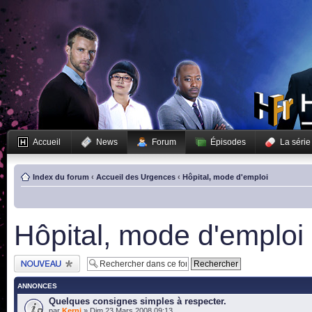
Accueil
News
Forum
Épisodes
La série
Index du forum
‹
Accueil des Urgences
‹
Hôpital, mode d'emploi
Hôpital, mode d'emploi
Publier un nouveau
sujet
ANNONCES
Quelques consignes simples à respecter.
par
Kerni
» Dim 23 Mars 2008 09:13