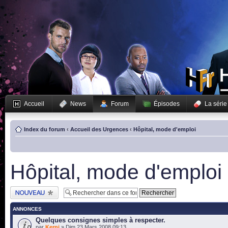
Accueil
News
Forum
Épisodes
La série
Index du forum
‹
Accueil des Urgences
‹
Hôpital, mode d'emploi
Hôpital, mode d'emploi
Publier un nouveau
sujet
ANNONCES
Quelques consignes simples à respecter.
par
Kerni
» Dim 23 Mars 2008 09:13