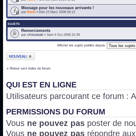
Message pour les nouveaux arrivants !
par
Kerni
» Dim 23 Mars 2008 06:12
SUJETS
Remerciements
par
christobald
» Sam 4 Oct 2008 22:39
Afficher les sujets publiés depuis:
Publier un nouveau
sujet
Retour vers Index du forum
QUI EST EN LIGNE
Utilisateurs parcourant ce forum : Au
PERMISSIONS DU FORUM
Vous
ne pouvez pas
poster de no
Vous
ne pouvez pas
répondre aux