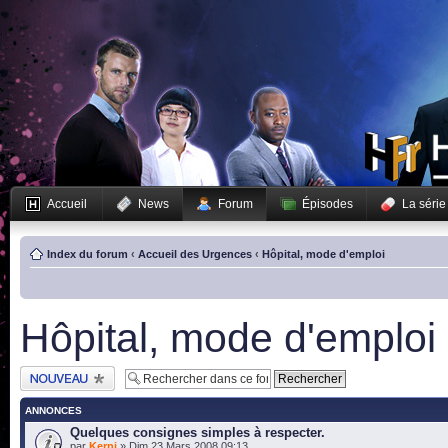
Accueil
News
Forum
Épisodes
La série
Index du forum
‹
Accueil des Urgences
‹
Hôpital, mode d'emploi
Hôpital, mode d'emploi
Publier un nouveau
sujet
ANNONCES
Quelques consignes simples à respecter.
par
Kerni
» Dim 23 Mars 2008 09:13