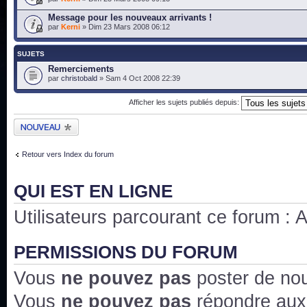
Message pour les nouveaux arrivants !
par
Kerni
» Dim 23 Mars 2008 06:12
SUJETS
Remerciements
par
christobald
» Sam 4 Oct 2008 22:39
Afficher les sujets publiés depuis:
Publier un nouveau
sujet
Retour vers Index du forum
QUI EST EN LIGNE
Utilisateurs parcourant ce forum : Au
PERMISSIONS DU FORUM
Vous
ne pouvez pas
poster de no
Vous
ne pouvez pas
répondre aux