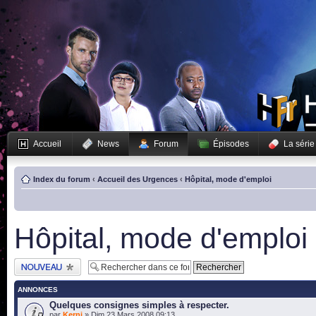
Accueil
News
Forum
Épisodes
La série
Index du forum
‹
Accueil des Urgences
‹
Hôpital, mode d'emploi
Hôpital, mode d'emploi
Publier un nouveau
sujet
ANNONCES
Quelques consignes simples à respecter.
par
Kerni
» Dim 23 Mars 2008 09:13