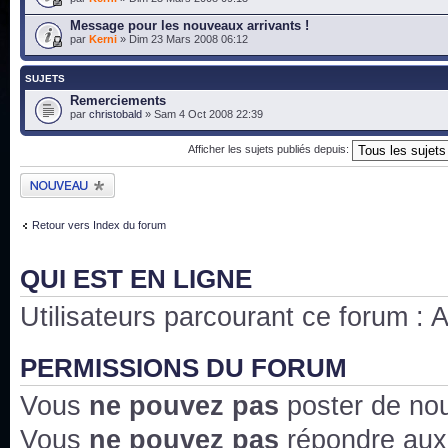
Message pour les nouveaux arrivants !
par
Kerni
» Dim 23 Mars 2008 06:12
SUJETS
Remerciements
par
christobald
» Sam 4 Oct 2008 22:39
Afficher les sujets publiés depuis:
Publier un nouveau
sujet
Retour vers Index du forum
QUI EST EN LIGNE
Utilisateurs parcourant ce forum : Au
PERMISSIONS DU FORUM
Vous
ne pouvez pas
poster de no
Vous
ne pouvez pas
répondre aux