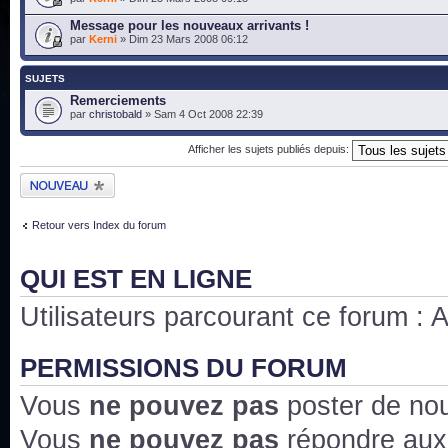
Message pour les nouveaux arrivants !
par
Kerni
» Dim 23 Mars 2008 06:12
SUJETS
Remerciements
par
christobald
» Sam 4 Oct 2008 22:39
Afficher les sujets publiés depuis:
Publier un nouveau
sujet
Retour vers Index du forum
QUI EST EN LIGNE
Utilisateurs parcourant ce forum : Au
PERMISSIONS DU FORUM
Vous
ne pouvez pas
poster de no
Vous
ne pouvez pas
répondre aux