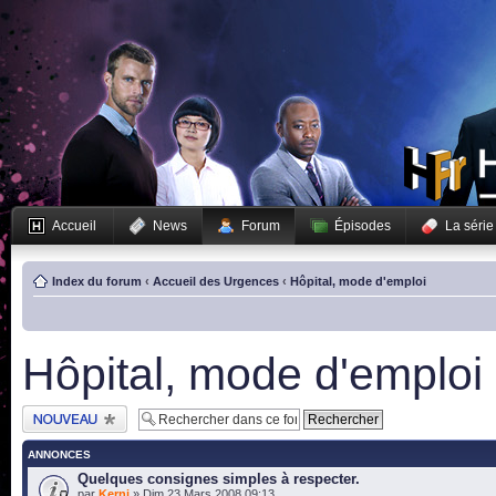
Accueil
News
Forum
Épisodes
La série
Index du forum
‹
Accueil des Urgences
‹
Hôpital, mode d'emploi
Hôpital, mode d'emploi
Publier un nouveau
sujet
ANNONCES
Quelques consignes simples à respecter.
par
Kerni
» Dim 23 Mars 2008 09:13