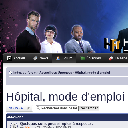
Accueil
News
Forum
Épisodes
La série
Index du forum
‹
Accueil des Urgences
‹
Hôpital, mode d'emploi
Hôpital, mode d'emploi
Publier un nouveau
sujet
ANNONCES
Quelques consignes simples à respecter.
par
Kerni
» Dim 23 Mars 2008 09:13