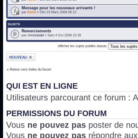
Message pour les nouveaux arrivants !
par
Kerni
» Dim 23 Mars 2008 06:12
SUJETS
Remerciements
par
christobald
» Sam 4 Oct 2008 22:39
Afficher les sujets publiés depuis:
Publier un nouveau
sujet
Retour vers Index du forum
QUI EST EN LIGNE
Utilisateurs parcourant ce forum : Au
PERMISSIONS DU FORUM
Vous
ne pouvez pas
poster de no
Vous
ne pouvez pas
répondre aux