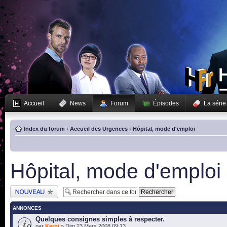
Accueil
News
Forum
Épisodes
La série
Index du forum
‹
Accueil des Urgences
‹
Hôpital, mode d'emploi
Hôpital, mode d'emploi
Publier un nouveau
sujet
ANNONCES
Quelques consignes simples à respecter.
par
Kerni
» Dim 23 Mars 2008 09:13