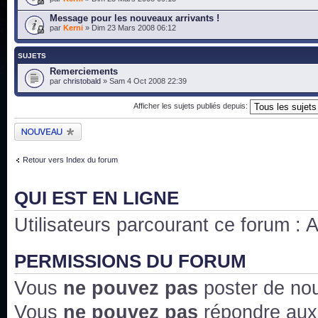
Message pour les nouveaux arrivants !
par
Kerni
» Dim 23 Mars 2008 06:12
SUJETS
Remerciements
par
christobald
» Sam 4 Oct 2008 22:39
Afficher les sujets publiés depuis:
Publier un nouveau
sujet
Retour vers Index du forum
QUI EST EN LIGNE
Utilisateurs parcourant ce forum : Au
PERMISSIONS DU FORUM
Vous
ne pouvez pas
poster de no
Vous
ne pouvez pas
répondre aux