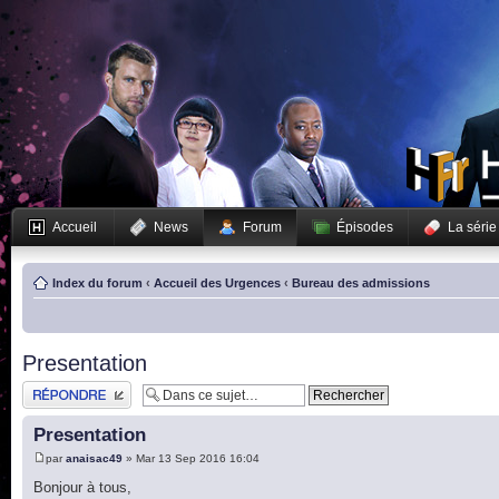
Accueil
News
Forum
Épisodes
La série
Index du forum
‹
Accueil des Urgences
‹
Bureau des admissions
Presentation
Publier une réponse
Presentation
par
anaisac49
» Mar 13 Sep 2016 16:04
Bonjour à tous,