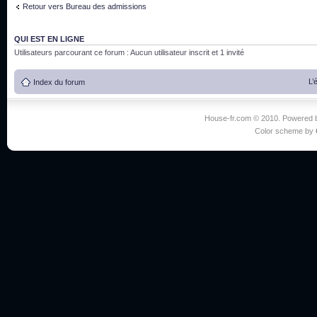
Retour vers Bureau des admissions
QUI EST EN LIGNE
Utilisateurs parcourant ce forum : Aucun utilisateur inscrit et 1 invité
L’
Index du forum
House-fr.com © 2010. Powered
Color scheme by