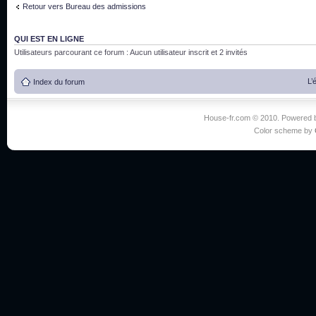
Retour vers Bureau des admissions
QUI EST EN LIGNE
Utilisateurs parcourant ce forum : Aucun utilisateur inscrit et 2 invités
L’
Index du forum
House-fr.com © 2010. Powered
Color scheme by