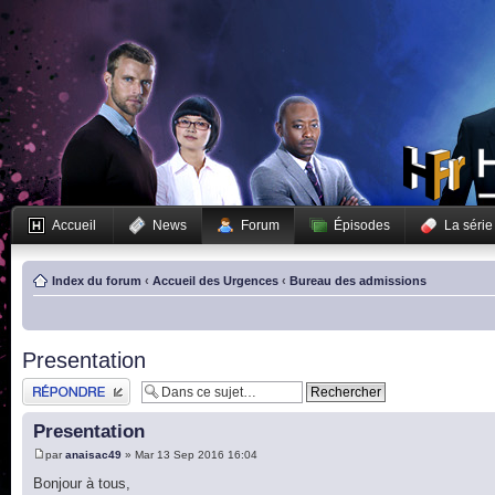
Accueil
News
Forum
Épisodes
La série
Index du forum
‹
Accueil des Urgences
‹
Bureau des admissions
Presentation
Publier une réponse
Presentation
par
anaisac49
» Mar 13 Sep 2016 16:04
Bonjour à tous,