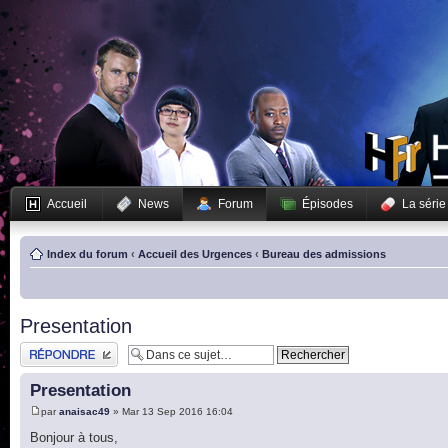
Accueil
News
Forum
Épisodes
La série
Index du forum
‹
Accueil des Urgences
‹
Bureau des admissions
Presentation
Publier une réponse
Presentation
par
anaisac49
» Mar 13 Sep 2016 16:04
Bonjour à tous,