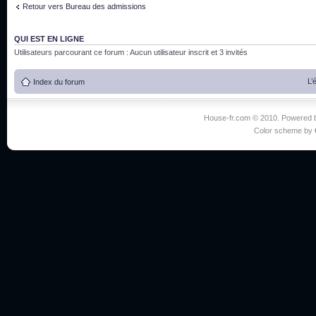
Retour vers Bureau des admissions
QUI EST EN LIGNE
Utilisateurs parcourant ce forum : Aucun utilisateur inscrit et 3 invités
L’
Index du forum
House-fr.com © 2010. Powered
Color scheme by