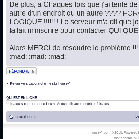
De plus, à Chaques fois que j'ai tenté d
autre d'un endroit ou un autre ???? FORC
LOGIQUE !!!!!!!! Le serveur m'a dit que je n
fallait m'inscrire pour contacter QUI QUE SE
Alors MERCI de résoudre le problème !!!!!!!!!
:mad: :mad: :mad:
Publier une réponse
Retour vers Laboratoire : le site house-fr
QUI EST EN LIGNE
Utilisateurs parcourant ce forum : Aucun utilisateur inscrit et 4 invités
L’
Index du forum
House-fr.com © 2010. Powered
Color scheme by