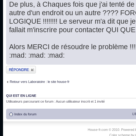
De plus, à Chaques fois que j'ai tenté d
autre d'un endroit ou un autre ???? FORC
LOGIQUE !!!!!!!! Le serveur m'a dit que je n
fallait m'inscrire pour contacter QUI QUE SE
Alors MERCI de résoudre le problème !!!!!!!!!
:mad: :mad: :mad:
Publier une réponse
Retour vers Laboratoire : le site house-fr
QUI EST EN LIGNE
Utilisateurs parcourant ce forum : Aucun utilisateur inscrit et 1 invité
L’
Index du forum
House-fr.com © 2010. Powered
Color scheme by