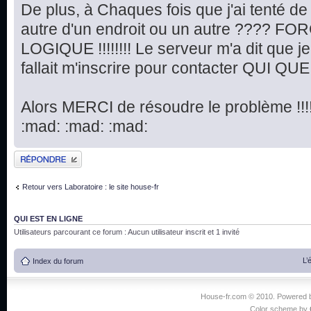
De plus, à Chaques fois que j'ai tenté d
autre d'un endroit ou un autre ???? FORC
LOGIQUE !!!!!!!! Le serveur m'a dit que je n
fallait m'inscrire pour contacter QUI QUE SE
Alors MERCI de résoudre le problème !!!!!!!!!
:mad: :mad: :mad:
Publier une réponse
Retour vers Laboratoire : le site house-fr
QUI EST EN LIGNE
Utilisateurs parcourant ce forum : Aucun utilisateur inscrit et 1 invité
L’
Index du forum
House-fr.com © 2010. Powered
Color scheme by