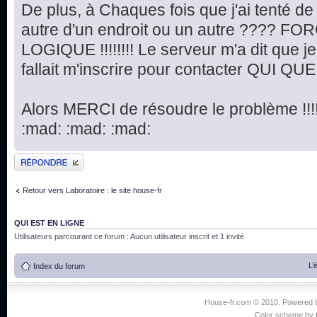
De plus, à Chaques fois que j'ai tenté d
autre d'un endroit ou un autre ???? FORC
LOGIQUE !!!!!!!! Le serveur m'a dit que je n
fallait m'inscrire pour contacter QUI QUE SE
Alors MERCI de résoudre le problème !!!!!!!!!
:mad: :mad: :mad:
Publier une réponse
Retour vers Laboratoire : le site house-fr
QUI EST EN LIGNE
Utilisateurs parcourant ce forum : Aucun utilisateur inscrit et 1 invité
L’
Index du forum
House-fr.com © 2010. Powered
Color scheme by