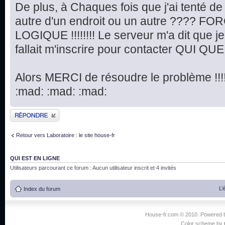
De plus, à Chaques fois que j'ai tenté d
autre d'un endroit ou un autre ???? FORC
LOGIQUE !!!!!!!! Le serveur m'a dit que je n
fallait m'inscrire pour contacter QUI QUE SE
Alors MERCI de résoudre le problème !!!!!!!!!
:mad: :mad: :mad:
Publier une réponse
Retour vers Laboratoire : le site house-fr
QUI EST EN LIGNE
Utilisateurs parcourant ce forum : Aucun utilisateur inscrit et 4 invités
L’
Index du forum
House-fr.com © 2010. Powered
Color scheme by