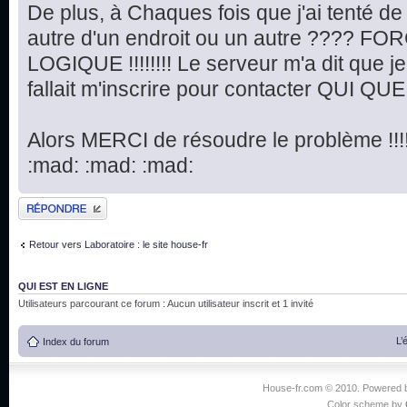
De plus, à Chaques fois que j'ai tenté d
autre d'un endroit ou un autre ???? FORC
LOGIQUE !!!!!!!! Le serveur m'a dit que je n
fallait m'inscrire pour contacter QUI QUE SE
Alors MERCI de résoudre le problème !!!!!!!!!
:mad: :mad: :mad:
Publier une réponse
Retour vers Laboratoire : le site house-fr
QUI EST EN LIGNE
Utilisateurs parcourant ce forum : Aucun utilisateur inscrit et 1 invité
L’
Index du forum
House-fr.com © 2010. Powered
Color scheme by