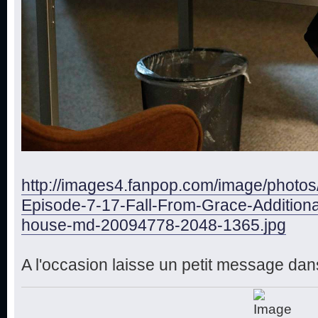
http://images4.fanpop.com/image/photo
Episode-7-17-Fall-From-Grace-Additiona
house-md-20094778-2048-1365.jpg
A l'occasion laisse un petit message dans