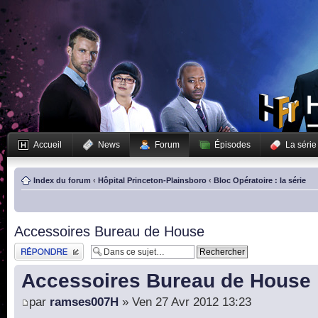
Accueil
News
Forum
Épisodes
La série
Index du forum
‹
Hôpital Princeton-Plainsboro
‹
Bloc Opératoire : la série
Accessoires Bureau de House
Publier une réponse
Accessoires Bureau de House
par
ramses007H
» Ven 27 Avr 2012 13:23