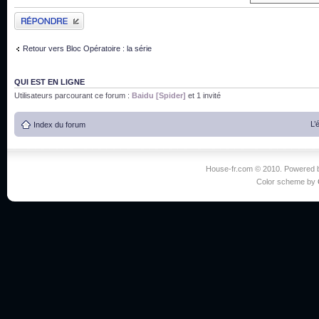
Publier une réponse
Retour vers Bloc Opératoire : la série
QUI EST EN LIGNE
Utilisateurs parcourant ce forum :
Baidu [Spider]
et 1 invité
L’
Index du forum
House-fr.com © 2010. Powered
Color scheme by