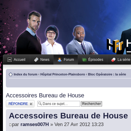
Accueil
News
Forum
Épisodes
La série
Index du forum
‹
Hôpital Princeton-Plainsboro
‹
Bloc Opératoire : la série
Accessoires Bureau de House
Publier une réponse
Accessoires Bureau de House
par
ramses007H
» Ven 27 Avr 2012 13:23