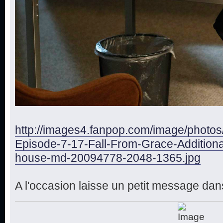
http://images4.fanpop.com/image/photo
Episode-7-17-Fall-From-Grace-Additiona
house-md-20094778-2048-1365.jpg
A l'occasion laisse un petit message dans