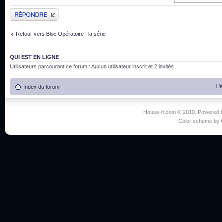
Publier une réponse
Retour vers Bloc Opératoire : la série
QUI EST EN LIGNE
Utilisateurs parcourant ce forum : Aucun utilisateur inscrit et 2 invités
L’
Index du forum
House-fr.com © 2010. Powered
Color scheme by