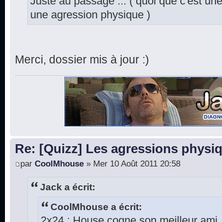
Juste au passage ... ( quoi que c'est une
une agression physique )
Merci, dossier mis à jour :)
Re: [Quizz] Les agressions phys
par
CoolMhouse
» Mer 10 Août 2011 20:58
Jack a écrit:
CoolMhouse a écrit:
2x24 : House cogne son meilleur ami, W