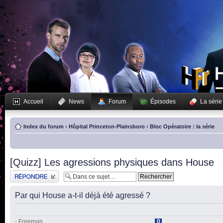
Accueil
News
Forum
Épisodes
La série
Index du forum
‹
Hôpital Princeton-Plainsboro
‹
Bloc Opératoire : la série
[Quizz] Les agressions physiques dans House
Publier une réponse
Par qui House a-t-il déjà été agressé ?
- Foreman
0