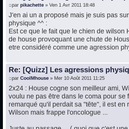
par
pikachette
» Ven 1 Avr 2011 18:48
J'en ai un a proposé mais je suis pas su
physique ^^ :
Est ce que le fait que le chien de wilson 
de house provoquant une chute de House
etre considéré comme une agression ph
Re: [Quizz] Les agressions phys
par
CoolMhouse
» Mer 10 Août 2011 11:25
2x24 : House cogne son meilleur ami, Wils
voulu ne pas être dans le coma pour se f
remarqué qu'il perdait sa "tête", il est e
Wilson mais frappe l'oncologue ...
Juste au passage ... ( quoi que c'est une