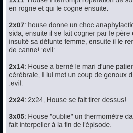
1x11
: House interrompt l'opération de son
en rogne et qui le cogne ensuite.
2x07
: house donne un choc anaphylactiqu
sida, ensuite il se fait cogner par le père 
insulté sa défunte femme, ensuite il le re
de canne! :evil:
2x14
: House a berné le mari d'une patie
cérébrale, il lui met un coup de genoux da
:evil:
2x24
: 2x24, House se fait tirer dessus!
3x05
: House "oublie" un thermomètre dans 
fait interpeller à la fin de l'épisode.