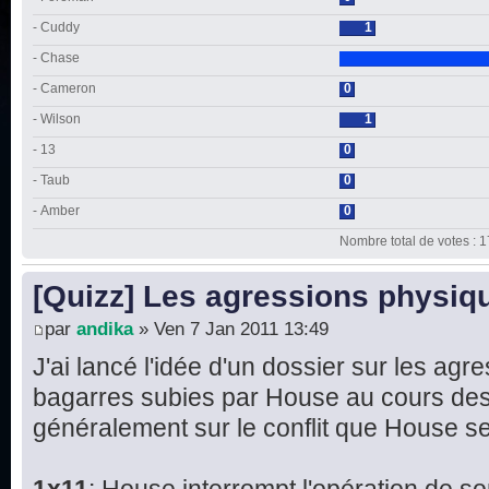
- Cuddy
1
- Chase
- Cameron
0
- Wilson
1
- 13
0
- Taub
0
- Amber
0
Nombre total de votes : 1
[Quizz] Les agressions physi
par
andika
» Ven 7 Jan 2011 13:49
J'ai lancé l'idée d'un dossier sur les ag
bagarres subies par House au cours des
généralement sur le conflit que House s