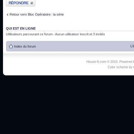
Publier une réponse
Retour vers Bloc Opératoire : la série
QUI EST EN LIGNE
Utilisateurs parcourant ce forum : Aucun utilisateur inscrit et 3 invités
L’
Index du forum
House-fr.com © 2010. Powered
Color scheme by