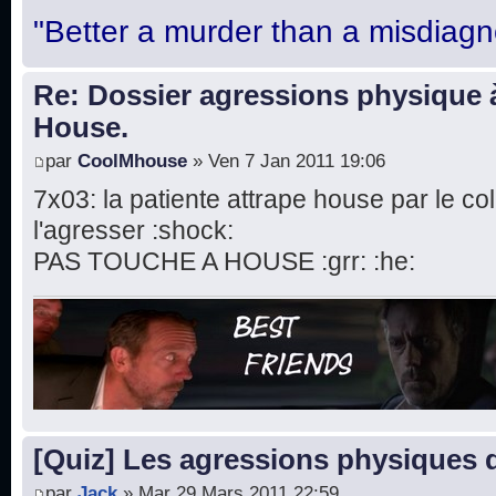
"Better a murder than a misdiagn
Re: Dossier agressions physique à
House.
par
CoolMhouse
» Ven 7 Jan 2011 19:06
7x03: la patiente attrape house par le col
l'agresser :shock:
PAS TOUCHE A HOUSE :grr: :he:
[Quiz] Les agressions physiques
par
Jack
» Mar 29 Mars 2011 22:59