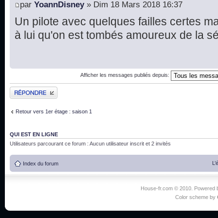
par
YoannDisney
» Dim 18 Mars 2018 16:37
Un pilote avec quelques failles certes ma
à lui qu'on est tombés amoureux de la s
Afficher les messages publiés depuis:
Publier une réponse
Retour vers 1er étage : saison 1
QUI EST EN LIGNE
Utilisateurs parcourant ce forum : Aucun utilisateur inscrit et 2 invités
L’
Index du forum
House-fr.com © 2010. Powered
Color scheme by