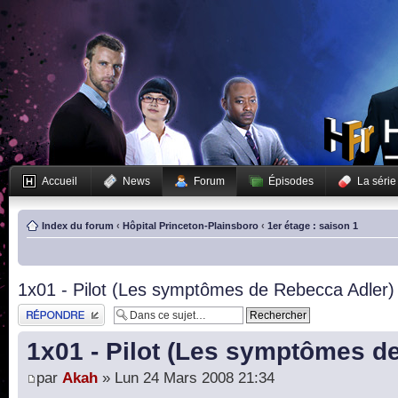
Accueil
News
Forum
Épisodes
La série
Index du forum
‹
Hôpital Princeton-Plainsboro
‹
1er étage : saison 1
1x01 - Pilot (Les symptômes de Rebecca Adler)
Publier une réponse
1x01 - Pilot (Les symptômes d
par
Akah
» Lun 24 Mars 2008 21:34