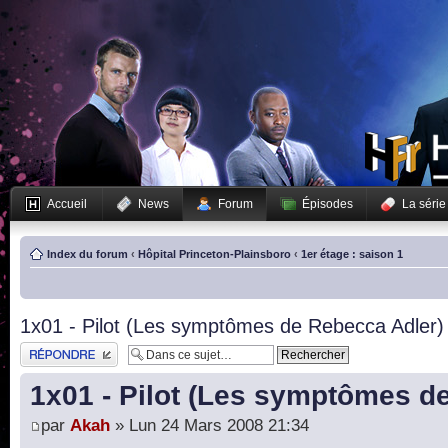
Accueil
News
Forum
Épisodes
La série
Index du forum
‹
Hôpital Princeton-Plainsboro
‹
1er étage : saison 1
1x01 - Pilot (Les symptômes de Rebecca Adler)
Publier une réponse
1x01 - Pilot (Les symptômes d
par
Akah
» Lun 24 Mars 2008 21:34