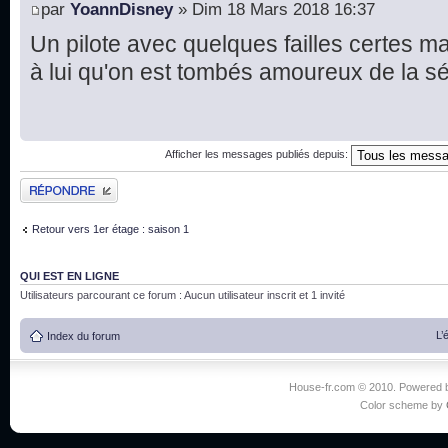
par
YoannDisney
» Dim 18 Mars 2018 16:37
Un pilote avec quelques failles certes ma
à lui qu'on est tombés amoureux de la s
Afficher les messages publiés depuis:
Publier une réponse
Retour vers 1er étage : saison 1
QUI EST EN LIGNE
Utilisateurs parcourant ce forum : Aucun utilisateur inscrit et 1 invité
L’
Index du forum
House-fr.com © 2010. Powered
Color scheme by